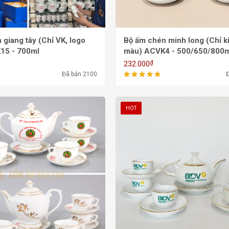
giang tây (Chỉ VK, logo
Bộ ấm chén minh long (Chỉ k
15 - 700ml
màu) ACVK4 - 500/650/800m
₫
232.000
Đã bán 2100
HOT