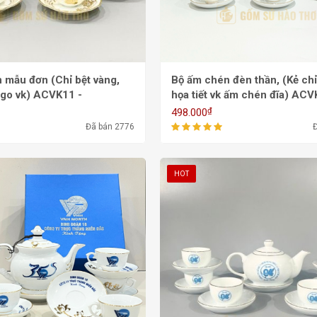
n (Chỉ bệt vàng,
Bộ ấm chén đèn thần, (Kẻ chỉ 
k) ACVK11 -
họa tiết vk ấm chén đĩa) ACV
550/700ml
₫
498.000
Đã bán 2776
HOT