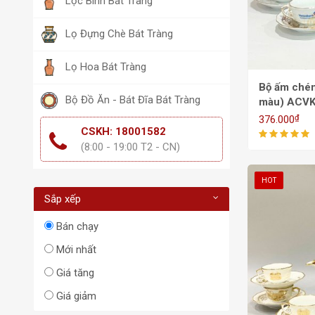
Lộc Bình Bát Tràng
Lọ Đựng Chè Bát Tràng
Lọ Hoa Bát Tràng
Bộ ấm chén
Bộ Đồ Ăn - Bát Đĩa Bát Tràng
màu) ACVK
₫
376.000
CSKH: 18001582
(8:00 - 19:00 T2 - CN)
HOT
Sắp xếp
Bán chạy
Mới nhất
Giá tăng
Giá giảm