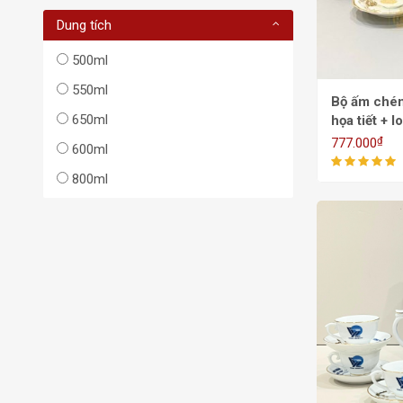
Dung tích
500ml
550ml
Bộ ấm chén mẫu đơ
650ml
họa tiết + logo v
550/700ml
₫
777.000
600ml
800ml