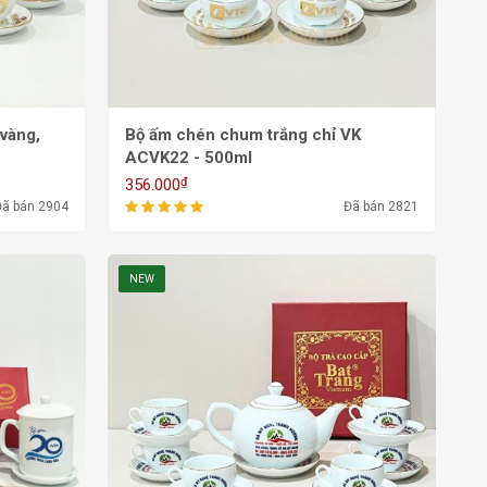
Bộ ấm chén chum trắng chỉ VK
ACVK22 - 500ml
₫
356.000
Đã bán 2904
Đã bán 2821
NEW