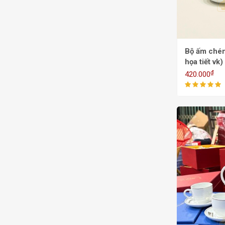
Bộ ấm chén
họa tiết v
₫
420.000