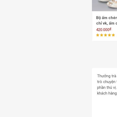
Bộ ấm chén
chỉ vk, ấm 
vk) - 550/
₫
420.000
Thưởng trà 
trò chuyện 
phần thú v
khách hàng 