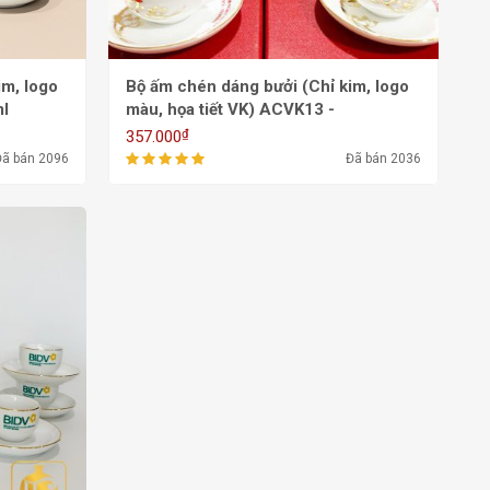
im, logo
Bộ ấm chén dáng bưởi (Chỉ kim, logo
l
màu, họa tiết VK) ACVK13 -
550/650ml
₫
357.000
Đã bán 2096
Đã bán 2036