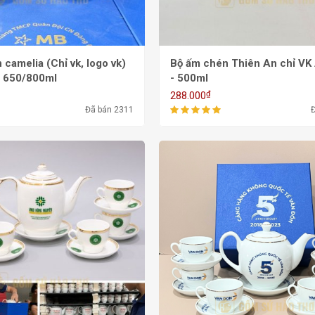
camelia (Chỉ vk, logo vk)
Bộ ấm chén Thiên An chỉ V
 650/800ml
- 500ml
₫
288.000
Đã bán 2311