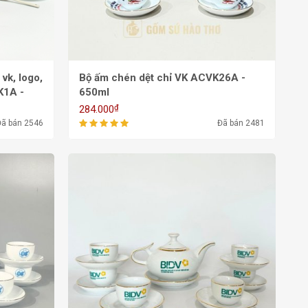
vk, logo,
Bộ ấm chén dệt chỉ VK ACVK26A -
K1A -
650ml
₫
284.000
Đã bán 2546
Đã bán 2481