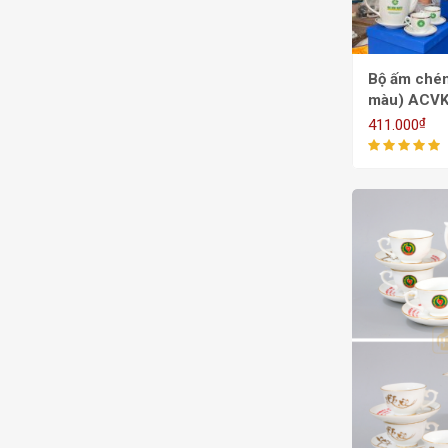
Bộ ấm chén 
màu) ACVK
₫
411.000