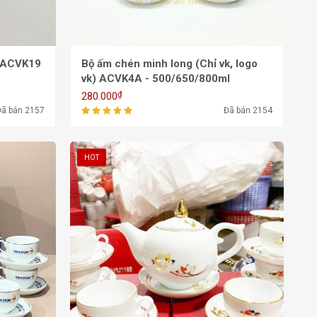
K ACVK19
Bộ ấm chén minh long (Chỉ vk, logo
vk) ACVK4A - 500/650/800ml
₫
280.000
Đã bán 2157
Đã bán 2154
HOT