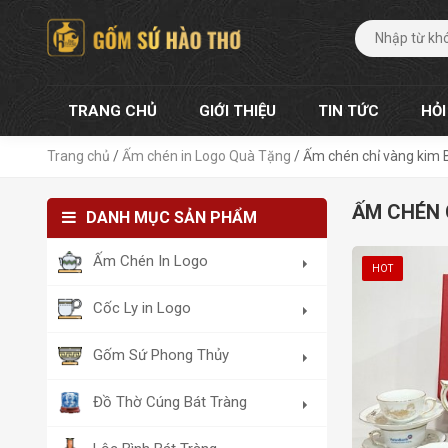
TRANG CHỦ
GIỚI THIỆU
TIN TỨC
HỎI
Trang chủ
/
Ấm chén in Logo Quà Tặng
/
Ấm chén chỉ vàng kim 
ẤM CHÉN 
DANH MỤC SẢN PHẨM
Ấm Chén In Logo
HOT
Cốc Ly in Logo
Gốm Sứ Phong Thủy
Đồ Thờ Cúng Bát Tràng