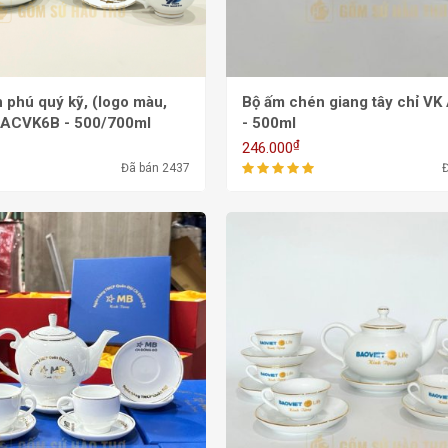
 phú quý kỹ, (logo màu,
Bộ ấm chén giang tây chỉ VK ACVK18
k) ACVK6B - 500/700ml
- 500ml
₫
246.000
Đã bán 2437