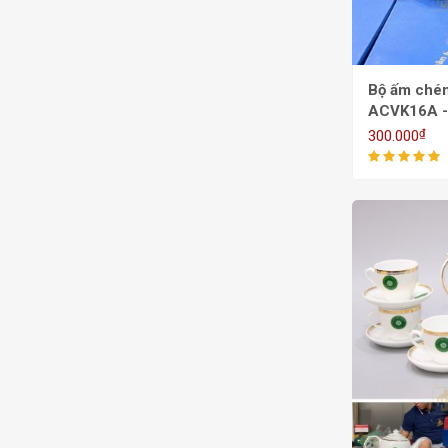
Bộ ấm chén 
ACVK16A -
₫
300.000