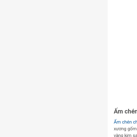
Ấm chén 
Ấm chén ch
xương gốm 
vàng kim sa