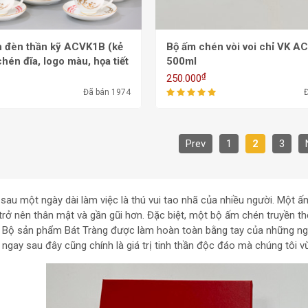
 đèn thần kỹ ACVK1B (kẻ
Bộ ấm chén vòi voi chỉ VK A
chén đĩa, logo màu, họa tiết
500ml
700ml
₫
250.000
Đã bán 1974
Prev
1
2
3
sau một ngày dài làm việc là thú vui tao nhã của nhiều người. Một ấ
trở nên thân mật và gần gũi hơn. Đặc biệt, một bộ ấm chén truyền t
ị. Bộ sản phẩm Bát Tràng được làm hoàn toàn bằng tay của những ng
ngay sau đây cũng chính là giá trị tinh thần độc đáo mà chúng tôi v