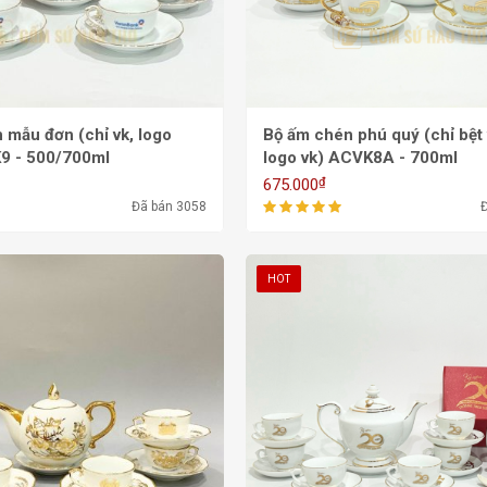
 mẫu đơn (chỉ vk, logo
Bộ ấm chén phú quý (chỉ bệt vàng,
9 - 500/700ml
logo vk) ACVK8A - 700ml
₫
675.000
Đã bán 3058
HOT