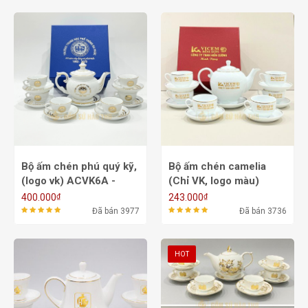
Bộ ấm chén phú quý kỹ,
Bộ ấm chén camelia
(logo vk) ACVK6A -
(Chỉ VK, logo màu)
500/700ml
ACVK16 - 650/800ml
₫
₫
400.000
243.000
Đã bán 3977
Đã bán 3736
HOT