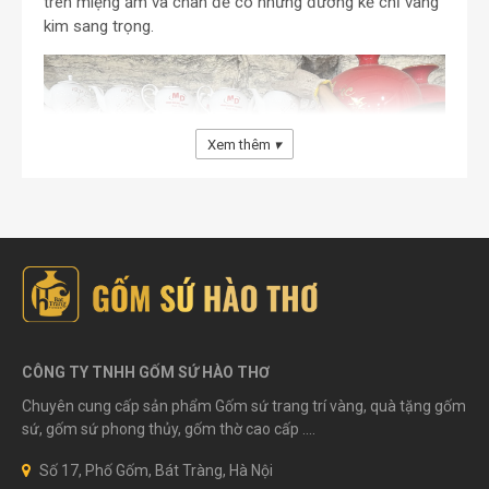
trên miệng ấm và chân đế có những đường kẻ chỉ vàng
kim sang trọng.
Xem thêm
▾
Ấm chén chỉ vàng kim là bộ sản phẩm được làm hoàn
toàn bằng tay
CÔNG TY TNHH GỐM SỨ HÀO THƠ
Sau khi tạo hình, ấm và chén sẽ được đun nóng ở nhiệt
Chuyên cung cấp sản phẩm Gốm sứ trang trí vàng, quà tặng gốm
độ 1300 độ C. Khi nung ở nhiệt độ cao này, dư lượng chì
sứ, gốm sứ phong thủy, gốm thờ cao cấp ....
sẽ được khử hoàn toàn, không còn độc tố, an toàn cho
người dùng, cho lớp vỏ sáng bóng, cứng chắc rất đẹp.
Số 17, Phố Gốm, Bát Tràng, Hà Nội