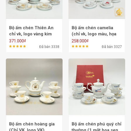
Bộ ấm chén Thiên An
Bộ ấm chén camelia
chỉ vk, logo vàng kim
(chỉ vk, logo màu, họa
ACVK19A - 500ml
tiết hoa tăm) ACVK16B -
₫
₫
371.000
258.000
650/800ml
Đã bán 3338
Đã bán 3327
Bộ ấm chén hoàng gia
Bộ ấm chén phú quý chỉ
(Chỉ VK, logo VK)
thường (1 mặt hoa sen