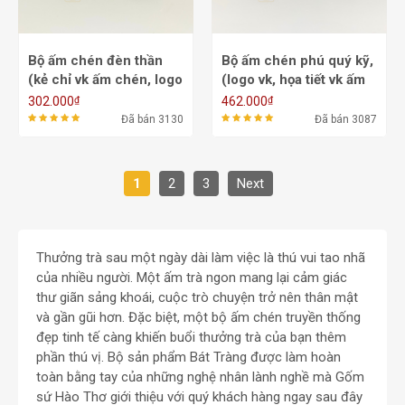
Bộ ấm chén đèn thần
Bộ ấm chén phú quý kỹ,
(kẻ chỉ vk ấm chén, logo
(logo vk, họa tiết vk ấm
màu) ACVK1 -
chén) ACVK6C -
₫
₫
302.000
462.000
550/700ml
500/700ml
Đã bán 3130
Đã bán 3087
1
2
3
Next
Thưởng trà sau một ngày dài làm việc là thú vui tao nhã
của nhiều người. Một ấm trà ngon mang lại cảm giác
thư giãn sảng khoái, cuộc trò chuyện trở nên thân mật
và gần gũi hơn. Đặc biệt, một bộ ấm chén truyền thống
đẹp tinh tế càng khiến buổi thưởng trà của bạn thêm
phần thú vị. Bộ sản phẩm Bát Tràng được làm hoàn
toàn bằng tay của những nghệ nhân lành nghề mà Gốm
sứ Hào Thơ giới thiệu với quý khách hàng ngay sau đây