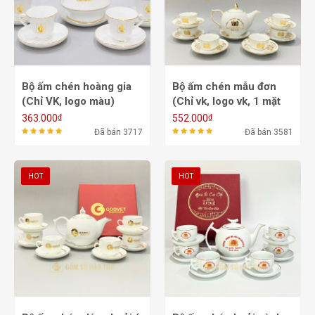
Bộ ấm chén hoàng gia
Bộ ấm chén mẫu đơn
(Chỉ VK, logo màu)
(Chỉ vk, logo vk, 1 mặt
ACVK14 - 650ml
họa tiết vk) ACVK9C -
₫
₫
363.000
552.000
500/700ml
Đã bán 3717
Đã bán 3581
HOT
HOT