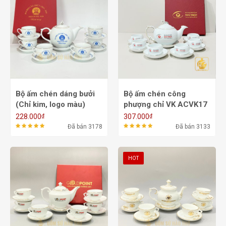
Bộ ấm chén dáng bưởi
Bộ ấm chén công
(Chỉ kim, logo màu)
phượng chỉ VK ACVK17
ACVK12 - 550/650ml
- 500ml
₫
₫
228.000
307.000
Đã bán 3178
Đã bán 3133
HOT