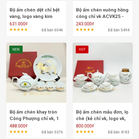
Bộ ấm chén dệt chỉ bệt
Bộ ấm chén vuông hồng
vàng, logo vàng kim
công chỉ vk ACVK25 -
ACVK26B - 650ml
500ml
₫
₫
631.000
243.000
Đã bán 6046
Đã bán 5494
NEW
HOT
Bộ ấm chén khay tròn
Bộ ấm chén mẫu đơn, lọ
Công Phượng chỉ vk, 1
chè (kẻ chỉ vk, logo vk,
mặt họa tiết vk, 1 mặt
họ tiết màu) ACVK10 -
₫
₫
488.000
800.000
logo màu ACVK27 -
700ml
Đã bán 5376
Đã bán 4183
500ml