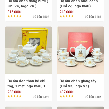
Bộ ấm chén dáng bưởi (
Bộ ấm chén bưởi cành
Chỉ VK, logo VK )
(Chỉ vk, logo màu)
ACVK12A - 550/650ml
ACVK3 - 600ml
₫
₫
316.000
243.000
Đã bán 3507
Đã bán 3488
Bộ ấm đèn thần kẻ chỉ
Bộ ấm chén giang tây
thg, 1 mặt logo màu, 1
(Chỉ VK, logo VK)
mặt hoa sen nhũ
ACVK15A - 700ml
₫
₫
288.000
497.000
ACVK2B - 550/700ml
Đã bán 3397
Đã bán 3385