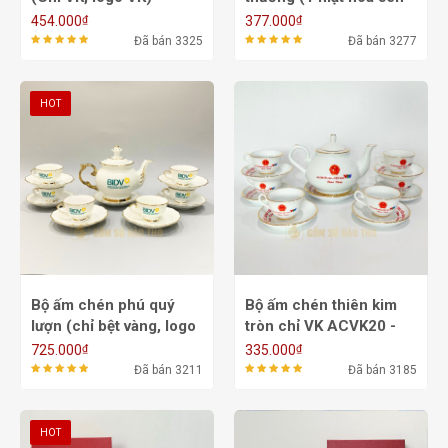
ACVK14A - 650ml
VK, 1 mặt logo màu)
₫
₫
454.000
377.000
ACVK5 - 500/700ml
Đã bán 3325
Đã bán 3277
HOT
Bộ ấm chén phú quý
Bộ ấm chén thiên kim
lượn (chỉ bệt vàng, logo
tròn chỉ VK ACVK20 -
màu) ACVK7 - 700ml
650ml
₫
₫
725.000
335.000
Đã bán 3211
Đã bán 3185
HOT