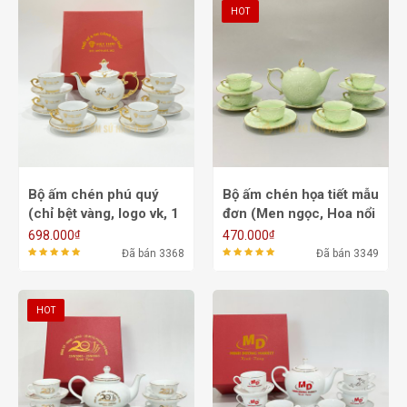
HOT
Bộ ấm chén phú quý
Bộ ấm chén họa tiết mẫu
(chỉ bệt vàng, logo vk, 1
đơn (Men ngọc, Hoa nổi
mặt ấm hoa sen ấm)
chỉ VK) ACVK24 - 650ml
₫
₫
698.000
470.000
ACVK8B - 700ml
Đã bán 3368
Đã bán 3349
HOT