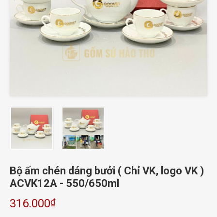
Bộ ấm chén dáng bưởi ( Chỉ VK, logo VK )
ACVK12A - 550/650ml
₫
316.000