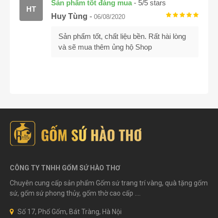
Sản phẩm tốt đáng mua
-
5
/
5
stars
HT
Huy Tùng
-
06/08/2020
Sản phẩm tốt, chất liệu bền. Rất hài lòng
và sẽ mua thêm ủng hộ Shop
CÔNG TY TNHH GỐM SỨ HÀO THƠ
Chuyên cung cấp sản phẩm Gốm sứ trang trí vàng, quà tặng gốm
sứ, gốm sứ phong thủy, gốm thờ cao cấp ....
Số 17, Phố Gốm, Bát Tràng, Hà Nội