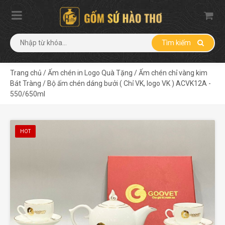
Tìm kiếm
Trang chủ
/
Ấm chén in Logo Quà Tặng
/
Ấm chén chỉ vàng kim
Bát Tràng
/
Bộ ấm chén dáng bưởi ( Chỉ VK, logo VK ) ACVK12A -
550/650ml
HOT