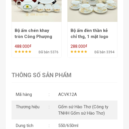
Bộ ấm đèn thần kẻ
Bộ ấm chén dệt chỉ
B
chỉ thg, 1 mặt logo
VK ACVK26A - 650ml
h
màu, 1 mặt hoa sen
A
₫
₫
288.000
284.000
2
nhũ ACVK2B -
76
Đã bán 3394
Đã bán 2486
550/700ml
THÔNG SỐ SẢN PHẨM
Mã hàng
ACVK12A
Thương hiệu
Gốm sứ Hào Thơ (Công ty
TNHH Gốm sứ Hào Thơ)
Dung tích
550/650ml