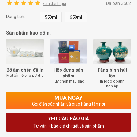
Đã bán 3502
xem đánh giá
Dung tích:
550ml
650ml
Sản phẩm bao gồm:
Bộ ấm chén đã In
Hộp đựng sản
Tặng bình hút
Một ấm, 6 chén, 7 đĩa
phẩm
lộc
Tùy chọn màu sắc
In logo doanh
nghiệp
MUA NGAY
Gọi điện xác nhận và giao hàng tận nơi
YÊU CẦU BÁO GIÁ
Tư vấn + báo giá chi tiết về sản phẩm