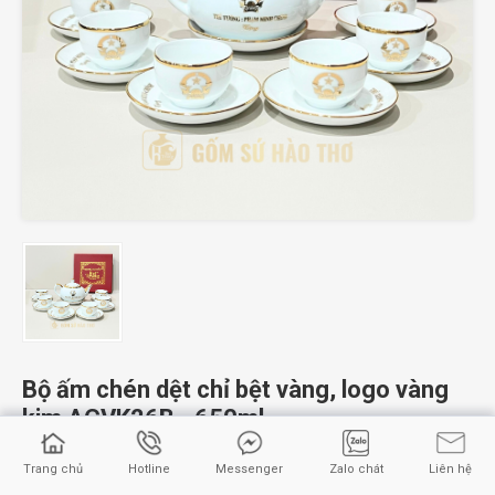
Bộ ấm chén dệt chỉ bệt vàng, logo vàng
kim ACVK26B - 650ml
₫
631.000
Trang chủ
Hotline
Messenger
Zalo chát
Liên hệ