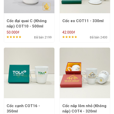
Cốc đại quai C (Không
Cốc eo COT11 - 330ml
nắp) COT10 - 500ml
₫
₫
50.000
42.000
Đã bán 2199
Đã bán 2430
Cốc cạnh COT16 -
Cốc nắp lõm nhỏ (Không
350ml
nắp) COT4 - 320ml