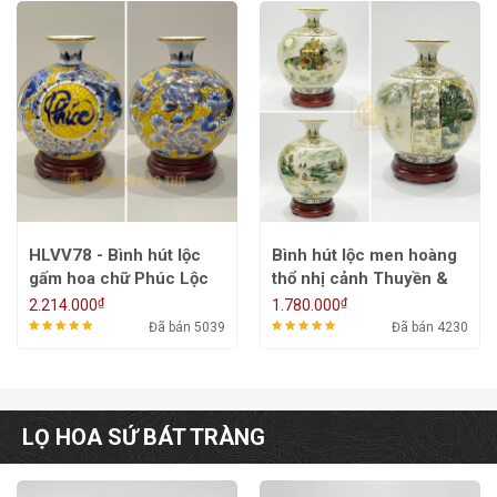
HLVV78 - Bình hút lộc
Bình hút lộc men hoàng
gấm hoa chữ Phúc Lộc
thổ nhị cảnh Thuyền &
Đồng quê - HLVV66 -
₫
₫
2.214.000
1.780.000
22/26/30/35cm
Đã bán 5039
Đã bán 4230
LỌ HOA SỨ BÁT TRÀNG