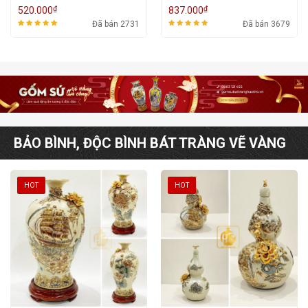
- ĐK 11cm - 2,5 Lạng
₫
₫
520.000
837.000
Đã bán 2731
Đã bán 3679
BẢO BÌNH, ĐỘC BÌNH BÁT TRÀNG VẼ VÀNG
HOT
HOT