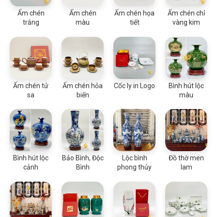
Ấm chén
Ấm chén
Ấm chén họa
Ấm chén chỉ
trắng
màu
tiết
vàng kim
Ấm chén tử
Ấm chén hỏa
Cốc ly in Logo
Bình hút lộc
sa
biến
màu
Bình hút lộc
Bảo Bình, Độc
Lộc bình
Đồ thờ men
cảnh
Bình
phong thủy
lam