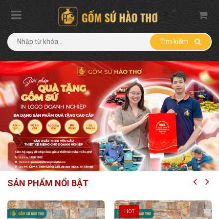
Tìm kiếm
SẢN PHẨM NỔI BẬT
HOT
HOT