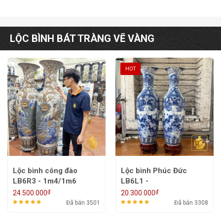
LỘC BÌNH BÁT TRÀNG VẼ VÀNG
HOT
Lộc bình công đào
Lộc bình Phúc Đức
LB6R3 - 1m4/1m6
LB6L1 -
1m2/1m4/1m5/1m6
₫
₫
24.500.000
20.300.000
Đã bán 3501
Đã bán 3308