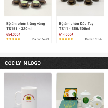
Bộ ấm chén trăng vàng
Bộ ấm chén Đắp Tay
TS151 - 320ml
TS11 - 350/500ml
₫
₫
654.000
614.000
Đã bán 5493
Đã bán 3056
CỐC LY IN LOGO