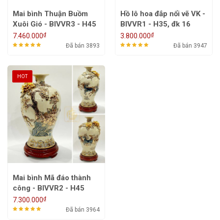
Mai bình Thuận Buồm
Hồ lô hoa đắp nổi vẽ VK -
Xuôi Gió - BIVVR3 - H45
BIVVR1 - H35, đk 16
₫
₫
7.460.000
3.800.000
Đã bán 3893
Đã bán 3947
HOT
Mai bình Mã đáo thành
công - BIVVR2 - H45
₫
7.300.000
Đã bán 3964