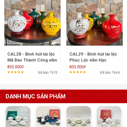
CAL29 - Bình hút tài lộc
CAL30 - Bình hút tài lộc
Phúc Lộc viền Hạc
Phúc Long Tấn Lộc
₫
₫
855.000
780.000
Đã bán 7664
Đã bán 6830
DANH MỤC SẢN PHẨM