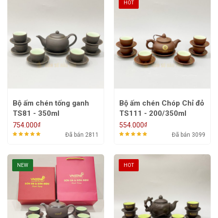
HOT
Bộ ấm chén tống ganh
Bộ ấm chén Chóp Chỉ đỏ
TS81 - 350ml
TS111 - 200/350ml
₫
₫
754.000
554.000
Đã bán 2811
Đã bán 3099
NEW
HOT