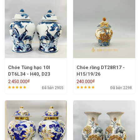
Chóe Tùng hạc 10l
Chóe rồng DT28R17 -
DT6L34 - H40, D23
H15/19/26
₫
₫
2.450.000
240.000
Đã bán 2905
Đã bán 2298