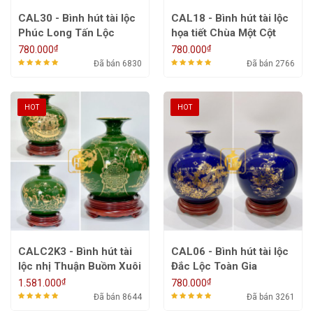
CAL30 - Bình hút tài lộc
CAL18 - Bình hút tài lộc
Phúc Long Tấn Lộc
họa tiết Chùa Một Cột
₫
₫
780.000
780.000
Đã bán 6830
Đã bán 2766
HOT
HOT
CALC2K3 - Bình hút tài
CAL06 - Bình hút tài lộc
lộc nhị Thuận Buồm Xuôi
Đắc Lộc Toàn Gia
Gió, Mã Đáo Thành Công
₫
₫
1.581.000
780.000
Đã bán 8644
Đã bán 3261