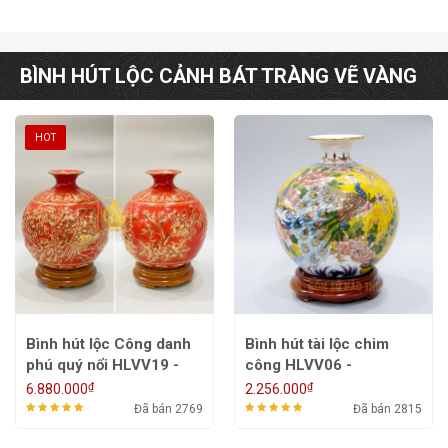
BÌNH HÚT LỘC CẢNH BÁT TRÀNG VẼ VÀNG
HOT
Bình hút lộc Công danh
Bình hút tài lộc chim
phú quý nổi HLVV19 -
công HLVV06 -
30cm
22/26/30/35cm
₫
₫
6.880.000
2.256.000
Đã bán 2769
Đã bán 2815