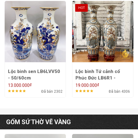
HOT
Lộc bình sen LB6LVV50
Lộc bình Tứ cảnh cổ
- 50/60cm
Phúc Đức LB6R1 -
1m2/1m4/1m6
₫
₫
13.000.000
19.000.000
Đã bán 2302
Đã bán 4306
GỐM SỨ THỜ VẼ VÀNG