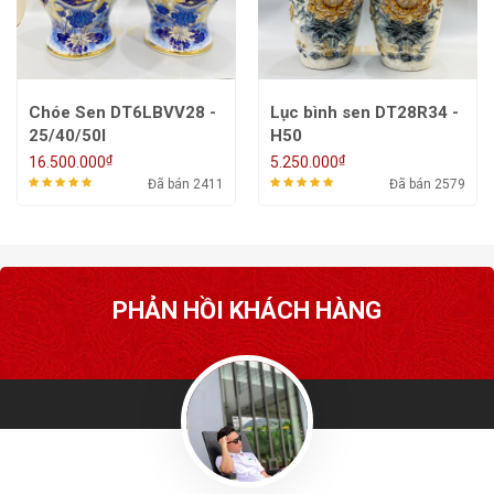
Chóe Sen DT6LBVV28 -
Lục bình sen DT28R34 -
25/40/50l
H50
₫
₫
16.500.000
5.250.000
Đã bán 2411
Đã bán 2579
PHẢN HỒI KHÁCH HÀNG