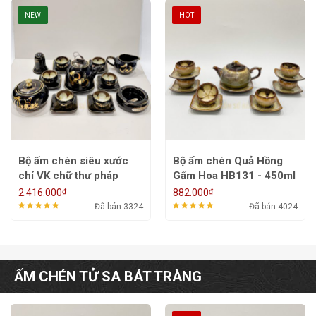
NEW
HOT
Bộ ấm chén siêu xước
Bộ ấm chén Quả Hồng
chỉ VK chữ thư pháp
Gấm Hoa HB131 - 450ml
HB301
₫
₫
2.416.000
882.000
Đã bán 3324
Đã bán 4024
ẤM CHÉN TỬ SA BÁT TRÀNG