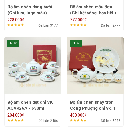
Bộ ấm chén dáng bưởi
Bộ ấm chén mẫu đơn
(Chỉ kim, logo màu)
(Chỉ bệt vàng, họa tiết +
ACVK12 - 550/650ml
logo vk) ACVK11 -
₫
₫
228.000
777.000
550/700ml
Đã bán 3177
Đã bán 2777
NEW
NEW
Bộ ấm chén dệt chỉ VK
Bộ ấm chén khay tròn
ACVK26A - 650ml
Công Phượng chỉ vk, 1
mặt họa tiết vk, 1 mặt
₫
₫
284.000
488.000
logo màu ACVK27 -
Đã bán 2486
Đã bán 5376
500ml