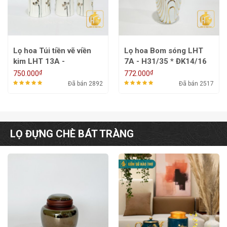
Lọ hoa Túi tiền vẽ viền
Lọ hoa Bom sóng LHT
kim LHT 13A -
7A - H31/35 * ĐK14/16
H23/26/30 * ĐK16/14/12
₫
₫
750.000
772.000
Đã bán 2892
Đã bán 2517
LỌ ĐỰNG CHÈ BÁT TRÀNG