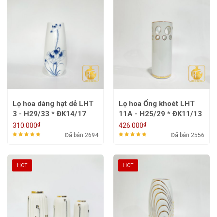
Lọ hoa dáng hạt dẻ LHT
Lọ hoa Ống khoét LHT
3 - H29/33 * ĐK14/17
11A - H25/29 * ĐK11/13
₫
₫
310.000
426.000
Đã bán 2694
Đã bán 2556
HOT
HOT