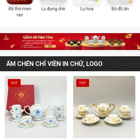
Đồ thờ men
Lọ đựng chè
Lọ hoa
Bộ đồ ăn
rạn
ẤM CHÉN CHỈ VIỀN IN CHỮ, LOGO
HOT
HOT