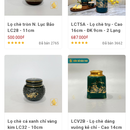
Lọ chè tròn N. Lục Bảo
LCT5A - Lọ chè trụ - Cao
LC28 - 11cm
16cm - ĐK 9cm - 2 Lạng
₫
₫
500.000
687.000
Đã bán 2765
Đã bán 3662
Lọ chè cá xanh chỉ vàng
LCV2B - Lọ chè dáng
kim LC32 - 10cm
vuông kẻ chỉ - Cao 14cm