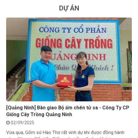
DỰ ÁN
[Q
Sứ
0
Vừ
ph
[Quảng Ninh] Bàn giao Bộ ấm chén tử sa - Công Ty CP
Giống Cây Trồng Quảng Ninh
02/09/2025
Vừa qua, Gốm sứ Hào Thơ rất vinh dự khi được đồng hành