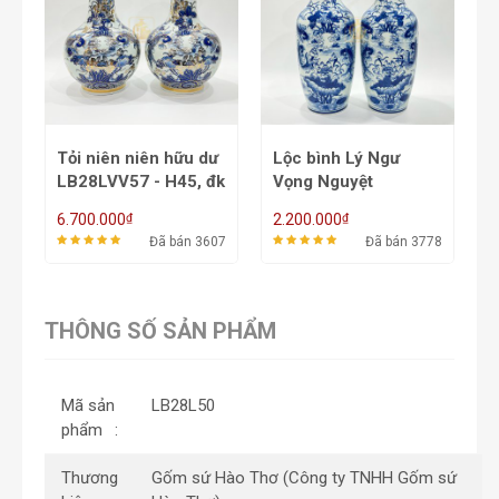
 dư
Lộc bình Lý Ngư
Tỏi phúc đức LB6L54
 đk
Vọng Nguyệt
- H55, D36
LB28L56 -
₫
₫
2.200.000
7.000.000
H50/H55/H60/H62
3607
Đã bán 3778
Đã bán 3360
THÔNG SỐ SẢN PHẨM
Mã sản
LB28L50
phẩm
Thương
Gốm sứ Hào Thơ (Công ty TNHH Gốm sứ