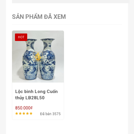
SẢN PHẨM ĐÃ XEM
HOT
Lộc bình Long Cuốn
thủy LB28L50
₫
850.000
Đã bán 3575