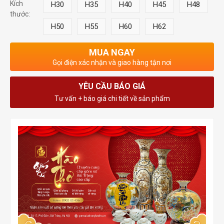
Kích
H30
H35
H40
H45
H48
thước:
H50
H55
H60
H62
MUA NGAY
Gọi điện xác nhận và giao hàng tận nơi
YÊU CẦU BÁO GIÁ
Tư vấn + báo giá chi tiết về sản phẩm