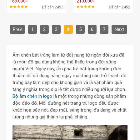
₫
₫
189.000
210.000
Đã bán 2453
Đã bán 2452
Prev
1
2
3
4
5
6
7
Next
Ấm chén bát tràng làm từ đất nung từ ngàn đời xưa đã
là món đồ gia dụng không thể thiếu trong đời sống
người Việt. Ngày nay,
ấm pha trà bát tràng
không đơn
thuần chỉ sử dụng hằng ngày mà đang dần trở thành đồ
trưng bày làm đẹp cho không gian và là vật phẩm quà
tặng ý nghĩa trong dịp lễ tết được nhiều người lựa chọn.
Bộ ấm chén in logo
là một trong những dòng sản phẩm
độc đáo đó. Mỗi đường nét trang trí, logo đều được
khắc họa sắc nét, đẹp mắt, sang trọng, đa dạng và chất
lượng nhưng giá thành lại phải chăng.