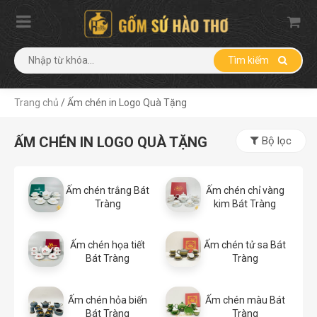
Tìm kiếm
Trang chủ
/
Ấm chén in Logo Quà Tặng
ẤM CHÉN IN LOGO QUÀ TẶNG
Bộ lọc
Ấm chén trắng Bát
Ấm chén chỉ vàng
Tràng
kim Bát Tràng
Ấm chén họa tiết
Ấm chén tử sa Bát
Bát Tràng
Tràng
Ấm chén hỏa biến
Ấm chén màu Bát
Bát Tràng
Tràng