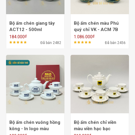
Bộ ấm chén giang tây
Bộ ấm chén màu Phú
ACT12 - 500ml
quý chỉ VK - ACM 7B
₫
₫
184.000
1.086.000
Đã bán 2482
Đã bán 2456
Bộ ấm chén vuông hồng
Bộ ấm chén chỉ viền
kông - In logo màu
màu viền hạc bạc
ACT02- 500ml
ACHT06 - 650/800ml