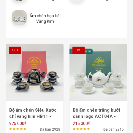
Ấm chén họa tiết
Vàng Kim
HOT
HOT
Bộ ấm chén Siêu Xước
Bộ ấm chén trắng bưởi
chỉ vàng kim HB11 -
cành logo ACT04A -
600ml
550/650ml
₫
₫
975.000
216.000
Đã bán 2928
Đã bán 2915