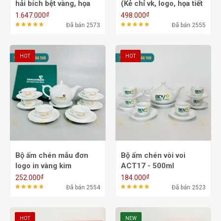
hải bích bệt vàng, họa
(Kẻ chỉ vk, logo, họa tiết
tiết VK - ACM 4B
vk ấm chén đĩa)
₫
₫
1.647.000
498.000
ACVK1A - 550/700ml
Đã bán 2573
Đã bán 2555
HOT
HOT
Bộ ấm chén mẫu đơn
Bộ ấm chén vòi voi
logo in vàng kim
ACT17 - 500ml
ACT18A - 550/700ml
₫
₫
252.000
184.000
Đã bán 2554
Đã bán 2523
HOT
NEW