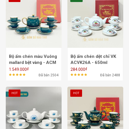
Bộ ấm chén màu Vuông
Bộ ấm chén dệt chỉ VK
mallard bệt vàng - ACM
ACVK26A - 650ml
1A
₫
₫
1.549.000
284.000
Đã bán 2504
Đã bán 2488
HOT
HOT