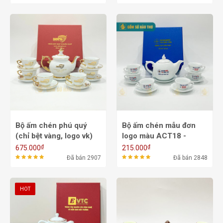
Bộ ấm chén phú quý
Bộ ấm chén mẫu đơn
(chỉ bệt vàng, logo vk)
logo màu ACT18 -
ACVK8A - 700ml
550/700ml
₫
₫
675.000
215.000
Đã bán 2907
Đã bán 2848
HOT