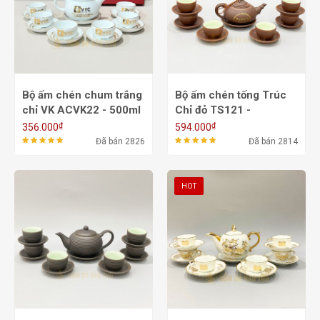
Bộ ấm chén chum trắng
Bộ ấm chén tống Trúc
chỉ VK ACVK22 - 500ml
Chỉ đỏ TS121 -
200/350ml
₫
₫
356.000
594.000
Đã bán 2826
Đã bán 2814
HOT