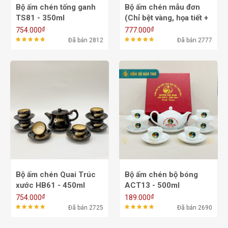
Bộ ấm chén tống ganh
Bộ ấm chén mẫu đơn
TS81 - 350ml
(Chỉ bệt vàng, họa tiết +
logo vk) ACVK11 -
₫
₫
754.000
777.000
550/700ml
Đã bán 2812
Đã bán 2777
Bộ ấm chén Quai Trúc
Bộ ấm chén bộ bóng
xước HB61 - 450ml
ACT13 - 500ml
₫
₫
754.000
189.000
Đã bán 2725
Đã bán 2690