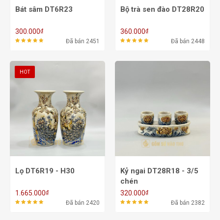
Bát sâm DT6R23
Bộ trà sen đào DT28R20
₫
₫
300.000
360.000
Đã bán 2451
Đã bán 2448
HOT
Lọ DT6R19 - H30
Kỷ ngai DT28R18 - 3/5
chén
₫
₫
1.665.000
320.000
Đã bán 2420
Đã bán 2382