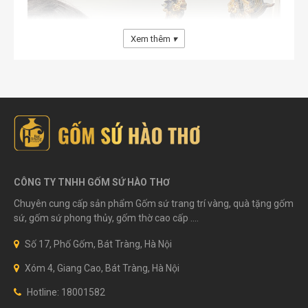
Xem thêm
▾
Đến nay, men rạn có các màu phổ biến nhất là men rạn
trắng xám, ghi, trắng kem. Sau thời gian dài bị thất
CÔNG TY TNHH GỐM SỨ HÀO THƠ
truyền thì trong những năm đổi mới, dưới sự truyền dạy
Chuyên cung cấp sản phẩm Gốm sứ trang trí vàng, quà tặng gốm
của các bậc tiền nhân, chất men đặc biệt này được
sứ, gốm sứ phong thủy, gốm thờ cao cấp ....
phục chế bởi những lớp nghệ nhân sau này. Và hiện nay
thì đây vẫn là dòng men được ưa chuộng nhất nhì.
Số 17, Phố Gốm, Bát Tràng, Hà Nội
Đồ thờ men rạn là gì?
Xóm 4, Giang Cao, Bát Tràng, Hà Nội
Đồ thờ men rạn
là những vật phẩm thờ cúng được làm
Hotline: 18001582
từ chất liệu gốm sứ men rạn. Trong một bộ đồ thờ bằng