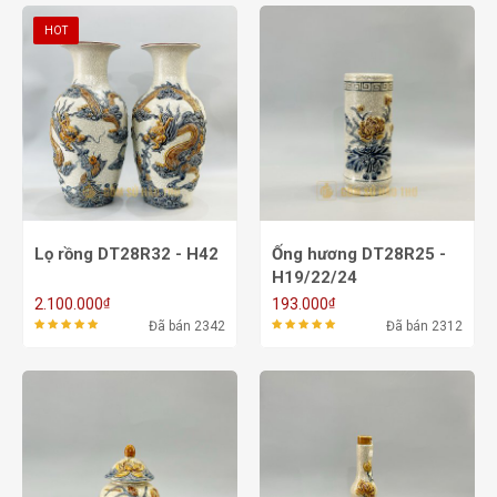
HOT
Lọ rồng DT28R32 - H42
Ống hương DT28R25 -
H19/22/24
₫
₫
2.100.000
193.000
Đã bán 2342
Đã bán 2312