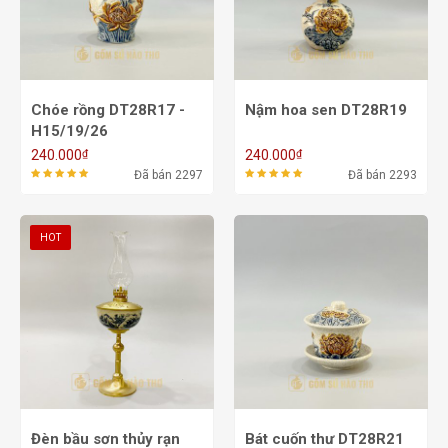
Chóe rồng DT28R17 -
Nậm hoa sen DT28R19
H15/19/26
₫
₫
240.000
240.000
Đã bán 2297
Đã bán 2293
HOT
Đèn bầu sơn thủy rạn
Bát cuốn thư DT28R21