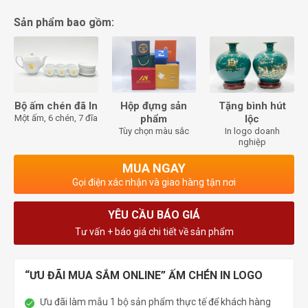
Sản phẩm bao gồm:
Bộ ấm chén đã In
Hộp đựng sản
Tặng bình hút
Một ấm, 6 chén, 7 đĩa
phẩm
lộc
Tùy chọn màu sắc
In logo doanh
nghiệp
MUA NGAY
Gọi điện xác nhận và giao hàng tận nơi
YÊU CẦU BÁO GIÁ
Tư vấn + báo giá chi tiết về sản phẩm
“ƯU ĐÃI MUA SẮM ONLINE” ẤM CHÉN IN LOGO
Ưu đãi làm mẫu 1 bộ sản phẩm thực tế để khách hàng