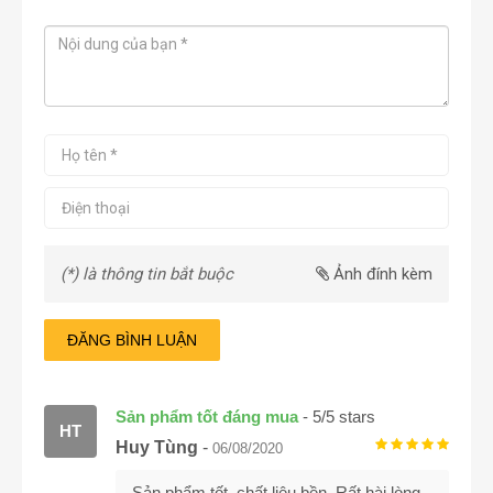
(*) là thông tin bắt buộc
Ảnh đính kèm
ĐĂNG BÌNH LUẬN
Sản phẩm tốt đáng mua
-
5
/
5
stars
HT
Huy Tùng
-
06/08/2020
Sản phẩm tốt, chất liệu bền. Rất hài lòng