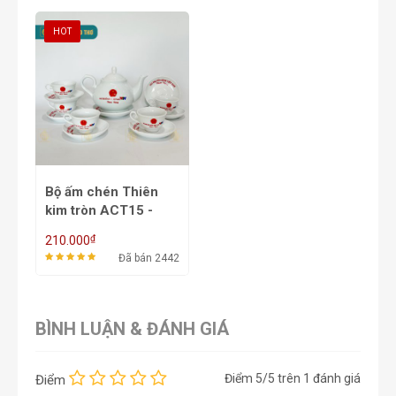
HOT
Bộ ấm chén Thiên
kim tròn ACT15 -
500ml
₫
210.000
Đã bán 2442
BÌNH LUẬN & ĐÁNH GIÁ
Điểm
5
/5 trên
1
đánh giá
Điểm