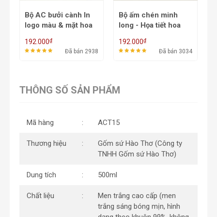
Bộ AC bưởi cành In
Bộ ấm chén minh
Bộ
logo màu & mặt hoa
long - Họa tiết hoa
lo
sen xanh ACT04B -
tăm kết hợp logo
đà
₫
₫
192.000
192.000
19
550/650ml
ACT1B -
AC
Đã bán 2938
Đã bán 3034
500/650/800ml
50
THÔNG SỐ SẢN PHẨM
Mã hàng
ACT15
Thương hiệu
Gốm sứ Hào Thơ (Công ty
TNHH Gốm sứ Hào Thơ)
Dung tích
500ml
Chất liệu
Men trắng cao cấp (men
trắng sáng bóng mịn, hình
dạng theo khuôn 99%, không