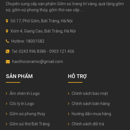
dùng có thể trưng bày bình ở nhiều không gian khác
Chuyên cung cấp sản phẩm Gốm sứ trang trí vàng, quà tặng gốm
nhau trong nhà.
sứ, gốm sứ phong thủy, gốm thờ cao cấp ....
Ý nghĩa bình hút lộc
Số 17, Phố Gốm, Bát Tràng, Hà Nội
Theo phong thủy, bình hút tài lộc Bát Tràng là vật phẩm
Xóm 4, Giang Cao, Bát Tràng, Hà Nội
mang ý nghĩa tốt đẹp cầu mong tiền tài, công danh, sự
Hotline: 18001582
nghiệp. Các họa tiết trang trí trên loại bình này thường
tứ cảnh (tùng – cúc – trúc – mai), rồng, tứ linh (long – ly
Tel: 0243 996 8386 - 0903 121 456
– quy – phụng), chim công, hoa đào, cá chép… Đây đều
là những hình ảnh tượng trưng cho tiền tài, danh vọng,
haothoceramic@gmail.com
sự may mắn, bình an và sung túc.
SẢN PHẨM
HỖ TRỢ
Ấm chén In Logo
Chính sách bảo mật
Cốc ly In Logo
Chính sách bán hàng
Gốm sứ phong thủy
Hướng dẫn mua hàng
Gốm sứ thờ Bát Tràng
Chính sách đổi trả