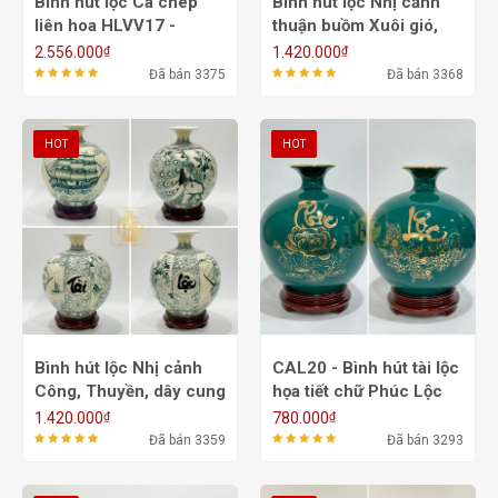
Bình hút lộc Cá chép
Bình hút lộc Nhị cảnh
liên hoa HLVV17 -
thuận buồm Xuôi gió,
26/30/35cm
công đào HLVT5 -
₫
₫
2.556.000
1.420.000
22/26/30/35/40/45/50cm
Đã bán 3375
Đã bán 3368
HOT
HOT
Bình hút lộc Nhị cảnh
CAL20 - Bình hút tài lộc
Công, Thuyền, dây cung
họa tiết chữ Phúc Lộc
Tài Lộc HLVT7 -
₫
₫
1.420.000
780.000
22/26/30/35/40/45/50cm
Đã bán 3359
Đã bán 3293