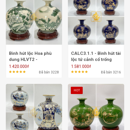
Bình hút lộc Hoa phù
CALC3.1.1 - Bình hút tài
dung HLVT2 -
lộc tứ cảnh cổ trống
22/26/30/35/40/45/50cm
đồng
₫
₫
1.420.000
1.581.000
Đã bán 3228
Đã bán 3216
HOT