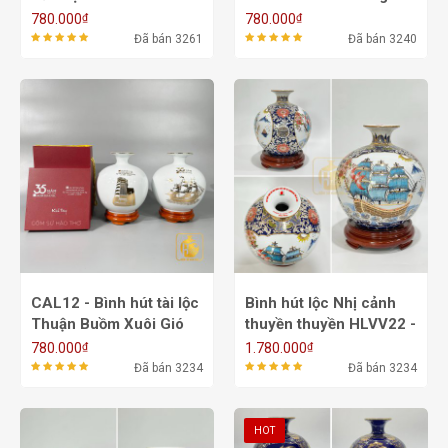
₫
₫
780.000
780.000
Đã bán 3261
Đã bán 3240
CAL12 - Bình hút tài lộc
Bình hút lộc Nhị cảnh
Thuận Buồm Xuôi Gió
thuyền thuyền HLVV22 -
22/26/30/35cm
₫
₫
780.000
1.780.000
Đã bán 3234
Đã bán 3234
HOT