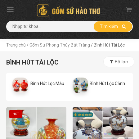
Tìm kiếm
Trang chủ
/
Gốm Sứ Phong Thủy Bát Tràng
/
Bình Hút Tài Lộc
BÌNH HÚT TÀI LỘC
Bộ lọc
Bình Hút Lộc Màu
Bình Hút Lộc Cảnh
HOT