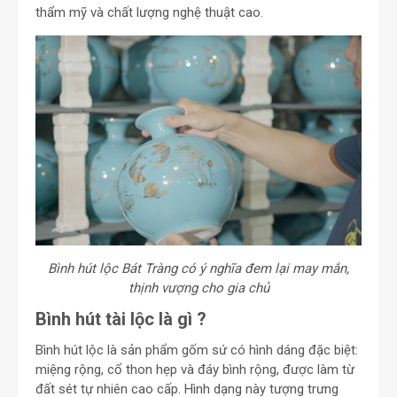
thẩm mỹ và chất lượng nghệ thuật cao.
Bình hút lộc Bát Tràng có ý nghĩa đem lại may mắn,
thịnh vượng cho gia chủ
Bình hút tài lộc là gì ?
Bình hút lộc là sản phẩm gốm sứ có hình dáng đặc biệt:
miệng rộng, cổ thon hẹp và đáy bình rộng, được làm từ
đất sét tự nhiên cao cấp. Hình dạng này tượng trưng