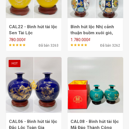
CAL22 - Bình hút tài lộc
Bình hút lộc Nhị cảnh
Sen Tài Lộc
thuận buồm xuôi gió,
công danh phú quý
₫
₫
780.000
1.780.000
HLVV21 -
Đã bán 3263
Đã bán 3262
22/26/30/35cm
HOT
CAL06 - Bình hút tài lộc
CAL08 - Bình hút tài lộc
Đắc Lộc Toàn Gia
Mã Đáo Thành Công