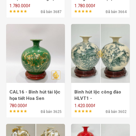
đáo thành công, dây
đáo thành công HLVV33
₫
₫
1.780.000
1.780.000
khung VSNY, PTPL
- 22/26/30/35cm
Đã bán 3687
Đã bán 3664
HLVV31 -
22/26/30/35cm
CAL16 - Bình hút tài lộc
Bình hút lộc công đào
họa tiết Hoa Sen
HLVT1 -
22/26/30/35/40/45/50cm
₫
₫
780.000
1.420.000
Đã bán 3625
Đã bán 3602