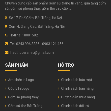
dùng có thể trưng bày bình ở nhiều không gian khác
Chuyên cung cấp sản phẩm Gốm sứ trang trí vàng, quà tặng gốm
nhau trong nhà.
sứ, gốm sứ phong thủy, gốm thờ cao cấp ....
Ý nghĩa bình hút lộc
Số 17, Phố Gốm, Bát Tràng, Hà Nội
Theo phong thủy, bình hút tài lộc Bát Tràng là vật phẩm
Xóm 4, Giang Cao, Bát Tràng, Hà Nội
mang ý nghĩa tốt đẹp cầu mong tiền tài, công danh, sự
Hotline: 18001582
nghiệp. Các họa tiết trang trí trên loại bình này thường
tứ cảnh (tùng – cúc – trúc – mai), rồng, tứ linh (long – ly
Tel: 0243 996 8386 - 0903 121 456
– quy – phụng), chim công, hoa đào, cá chép… Đây đều
là những hình ảnh tượng trưng cho tiền tài, danh vọng,
haothoceramic@gmail.com
sự may mắn, bình an và sung túc.
SẢN PHẨM
HỖ TRỢ
Ấm chén In Logo
Chính sách bảo mật
Cốc ly In Logo
Chính sách bán hàng
Gốm sứ phong thủy
Hướng dẫn mua hàng
Gốm sứ thờ Bát Tràng
Chính sách đổi trả