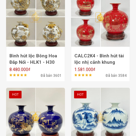
Bình hút lộc Bông Hoa
CALC2K4 - Bình hút tài
Đắp Nổi - HLK1 - H30
lộc nhị cảnh khung
thuyền, cá sen
₫
₫
8.480.000
1.581.000
Đã bán 3601
Đã bán 3584
HOT
HOT