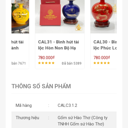
CAL31 - Bình hút tài
CAL30 - Bình hút tài
C
lộc Hòn Non Bộ Hạ
lộc Phúc Long Tấn
l
Long
Lộc
R
₫
₫
780.000
780.000
7
71
Đã bán 5389
Đã bán 6836
THÔNG SỐ SẢN PHẨM
Mã hàng
CALC3.1.2
Thương hiệu
Gốm sứ Hào Thơ (Công ty
TNHH Gốm sứ Hào Thơ)