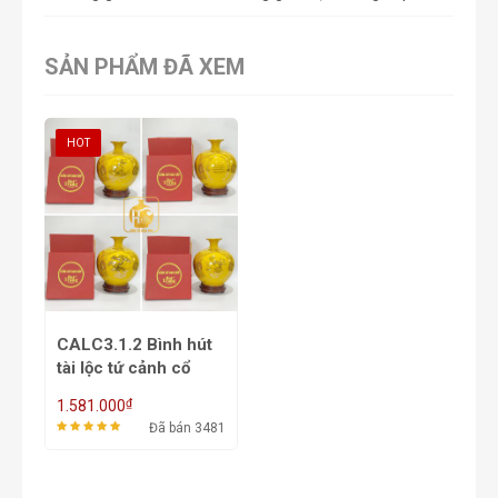
SẢN PHẨM ĐÃ XEM
HOT
CALC3.1.2 Bình hút
tài lộc tứ cảnh cổ
trống đồng
₫
1.581.000
Đã bán 3481