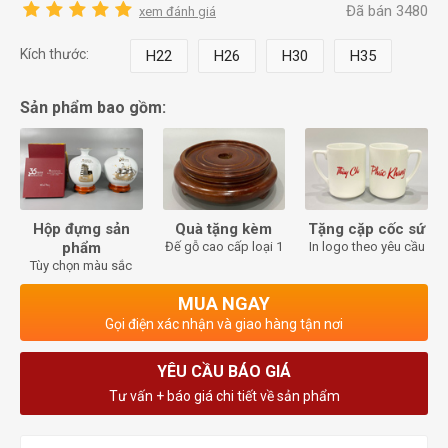
Đã bán 3480
xem đánh giá
Kích thước:
H22
H26
H30
H35
Sản phẩm bao gồm:
Hộp đựng sản
Quà tặng kèm
Tặng cặp cốc sứ
phẩm
Đế gỗ cao cấp loại 1
In logo theo yêu cầu
Tùy chọn màu sắc
MUA NGAY
Gọi điện xác nhận và giao hàng tận nơi
YÊU CẦU BÁO GIÁ
Tư vấn + báo giá chi tiết về sản phẩm