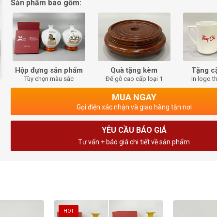
Sản phẩm bao gồm:
Hộp đựng sản phẩm
Quà tặng kèm
Tặng c
Tùy chọn màu sắc
Đế gỗ cao cấp loại 1
In logo t
MUA NGAY
Gọi điện xác nhận và giao hàng tận nơi
YÊU CẦU BÁO GIÁ
Tư vấn + báo giá chi tiết về sản phẩm