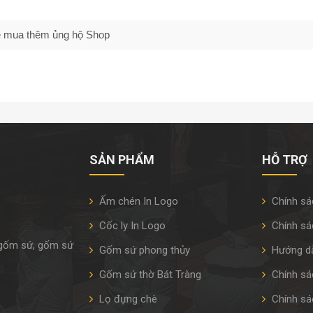
 sẽ mua thêm ủng hộ Shop
SẢN PHẨM
HỖ TRỢ
Ấm chén In Logo
Chính sá
Cốc ly In Logo
Chính sá
 gốm sứ, gốm sứ
Gốm sứ phong thủy
Hướng d
Gốm sứ thờ Bát Tràng
Chính sác
Lọ đựng chè
Chính sá