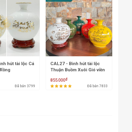
nh hút tài lộc
CAL25 - Bình hút tài lộc
CAL2
m Xuôi Gió viền
Công Danh Phú Quý Tài
đáo
Lộc
buồm
₫
780.000
780.
Đã bán 7833
Đã bán 5521