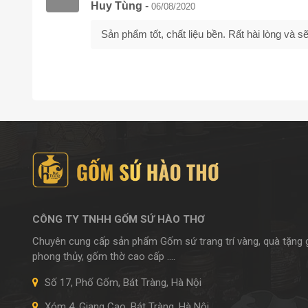
Huy Tùng
-
06/08/2020
Sản phẩm tốt, chất liệu bền. Rất hài lòng và
CÔNG TY TNHH GỐM SỨ HÀO THƠ
Chuyên cung cấp sản phẩm Gốm sứ trang trí vàng, quà tặng
phong thủy, gốm thờ cao cấp ....
Số 17, Phố Gốm, Bát Tràng, Hà Nội
Xóm 4, Giang Cao, Bát Tràng, Hà Nội