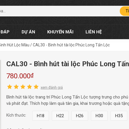
T
 ĐÁP
DỰ ÁN
KHUYẾN MÃI
LIÊN HỆ
ình Hút Lộc Màu
/
CAL30 - Bình hút tài lộc Phúc Long Tấn Lộc
CAL30 - Bình hút tài lộc Phúc Long Tấ
₫
780.000
xem đánh giá
Bình hút tài lộc trang trí Phúc Long Tấn Lộc tượng trưng cho phú q
và phát đạt. Thích hợp làm quà tân gia, khai trương hoặc quà tặng
Kích thước:
H18
H22
H26
H30
H35