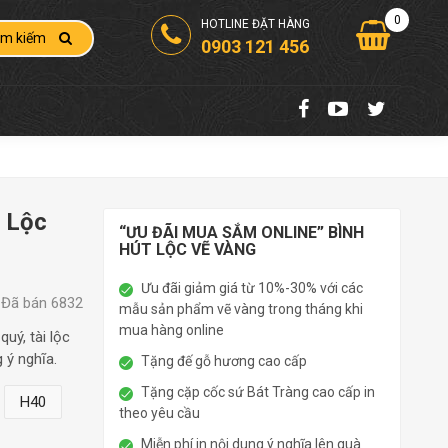
0
HOTLINE ĐẶT HÀNG
ìm kiếm
0903 121 456
n Lộc
“ƯU ĐÃI MUA SẮM ONLINE” BÌNH
HÚT LỘC VẼ VÀNG
Ưu đãi giảm giá từ 10%-30% với các
Đã bán 6832
mẫu sản phẩm vẽ vàng trong tháng khi
mua hàng online
uý, tài lộc
 ý nghĩa.
Tặng đế gỗ hương cao cấp
Tặng cặp cốc sứ Bát Tràng cao cấp in
H40
theo yêu cầu
Miễn phí in nội dung ý nghĩa lên quà