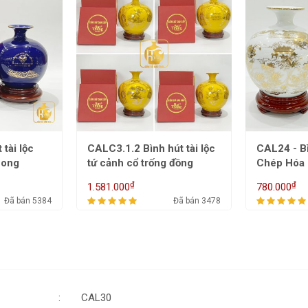
út tài lộc
CAL24 - Bình hút tài lộc Cá
CAL27 - Bì
 đồng
Chép Hóa Rồng
Thuận Buồ
cổ đào
₫
₫
780.000
855.000
Đã bán 3478
Đã bán 3799
CAL30