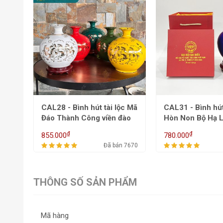
ộc Mã
CAL31 - Bình hút tài lộc
CALC3.1.2 Bình h
đào
Hòn Non Bộ Hạ Long
tứ cảnh cổ trống
₫
₫
780.000
1.581.000
 7670
Đã bán 5384
THÔNG SỐ SẢN PHẨM
Mã hàng