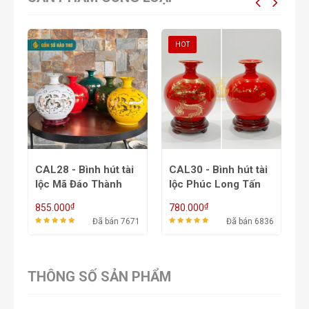
HOT
HOT
t tài
CAL30 - Bình hút tài
CALC3.1.2 Bình hút
nh
lộc Phúc Long Tấn
tài lộc tứ cảnh cổ
Lộc
trống đồng
₫
₫
780.000
1.581.000
án 7671
Đã bán 6836
Đã bán 3481
THÔNG SỐ SẢN PHẨM