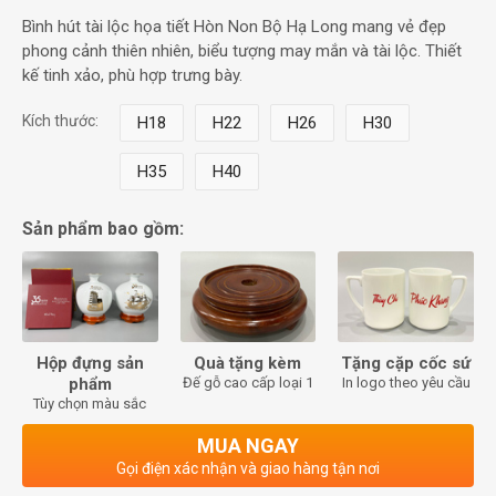
Bình hút tài lộc họa tiết Hòn Non Bộ Hạ Long mang vẻ đẹp
phong cảnh thiên nhiên, biểu tượng may mắn và tài lộc. Thiết
kế tinh xảo, phù hợp trưng bày.
Kích thước:
H18
H22
H26
H30
H35
H40
Sản phẩm bao gồm:
Hộp đựng sản
Quà tặng kèm
Tặng cặp cốc sứ
phẩm
Đế gỗ cao cấp loại 1
In logo theo yêu cầu
Tùy chọn màu sắc
MUA NGAY
Gọi điện xác nhận và giao hàng tận nơi