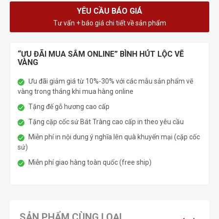
YÊU CẦU BÁO GIÁ
Tư vấn + báo giá chi tiết về sản phẩm
“ƯU ĐÃI MUA SẮM ONLINE” BÌNH HÚT LỘC VẼ
VÀNG
Ưu đãi giảm giá từ 10%-30% với các mẫu sản phẩm vẽ
vàng trong tháng khi mua hàng online
Tặng đế gỗ hương cao cấp
Tặng cặp cốc sứ Bát Tràng cao cấp in theo yêu cầu
Miễn phí in nội dung ý nghĩa lên quà khuyến mại (cặp cốc
sứ)
Miễn phí giao hàng toàn quốc (free ship)
SẢN PHẨM CÙNG LOẠI