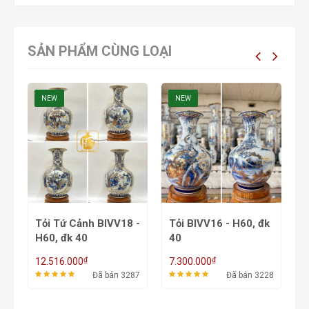
SẢN PHẨM CÙNG LOẠI
NEW
NEW
Tỏi Tứ Cảnh BIVV18 -
Tỏi BIVV16 - H60, đk
T
H60, đk 40
40
H
₫
₫
12.516.000
7.300.000
6
26
Đã bán 3287
Đã bán 3228