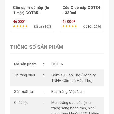
Cốc cạnh có nắp (In
Cốc C có nắp COT34
B
1 mặt) COT35 -
- 330ml
C
330ml
₫
₫
46.000
45.000
6
51
Đã bán 3038
Đã bán 2996
THÔNG SỐ SẢN PHẨM
Mã sản phẩm
COT16
Thương hiệu
Gốm sứ Hào Thơ (Công ty
TNHH Gốm sứ Hào Thơ)
Sản xuất tại
Bát Tràng, Việt Nam
Chất liệu
Men trắng cao cấp (men
trắng sáng bóng mịn, hình
dạng theo khuôn 99%, không