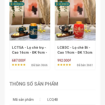
Lọ chè trụ -
LCB3C - Lọ chè Bí -
LCV2A - Lọ chè 
m - ĐK 9cm -
Cao 19cm - ĐK 13cm
vuông - Cao 14c
- 4 Lạng
ĐK 11cm - 2,5 L
₫
₫
992.000
780.000
Đã bán 3666
Đã bán 3661
Đã bán
THÔNG SỐ SẢN PHẨM
Mã sản phẩm
LCQ4B