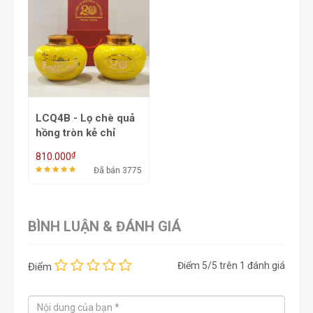
LCQ4B - Lọ chè quả
hồng tròn kẻ chỉ
₫
810.000
Đã bán 3775
BÌNH LUẬN & ĐÁNH GIÁ
Điểm
5
/5 trên
1
đánh giá
Điểm