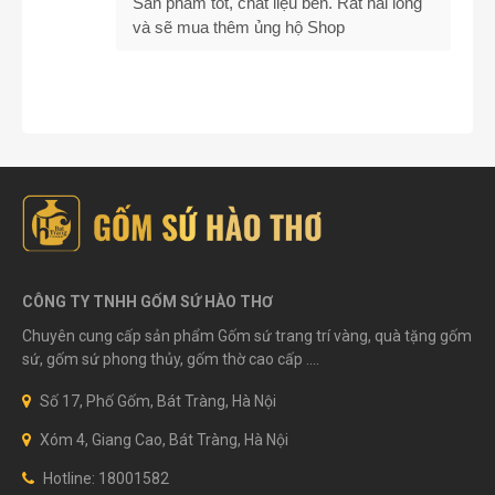
Sản phẩm tốt, chất liệu bền. Rất hài lòng
và sẽ mua thêm ủng hộ Shop
CÔNG TY TNHH GỐM SỨ HÀO THƠ
Chuyên cung cấp sản phẩm Gốm sứ trang trí vàng, quà tặng gốm
sứ, gốm sứ phong thủy, gốm thờ cao cấp ....
Số 17, Phố Gốm, Bát Tràng, Hà Nội
Xóm 4, Giang Cao, Bát Tràng, Hà Nội
Hotline: 18001582