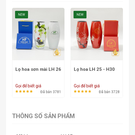
NEW
NEW
Lọ hoa sơn mài LH 26
Lọ hoa LH 25 - H30
L
Gọi để biết giá
Gọi để biết giá
G
48
Đã bán 3781
Đã bán 3728
THÔNG SỐ SẢN PHẨM