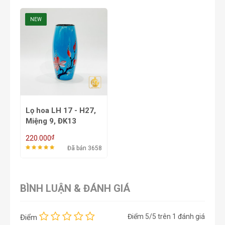
NEW
Lọ hoa LH 17 - H27,
Miệng 9, ĐK13
₫
220.000
Đã bán 3658
BÌNH LUẬN & ĐÁNH GIÁ
Điểm
5
/5 trên
1
đánh giá
Điểm