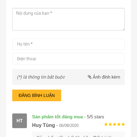
(*) là thông tin bắt buộc
Ảnh đính kèm
ĐĂNG BÌNH LUẬN
Sản phẩm tốt đáng mua
-
5
/
5
stars
HT
Huy Tùng
-
06/08/2020