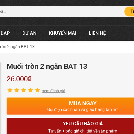
T
 ĐÁP
DỰ ÁN
KHUYẾN MÃI
LIÊN HỆ
tròn 2 ngăn BAT 13
Muối tròn 2 ngăn BAT 13
₫
26.000
xem đánh giá
MUA NGAY
Gọi điện xác nhận và giao hàng tận nơi
YÊU CẦU BÁO GIÁ
Tư vấn + báo giá chi tiết về sản phẩm