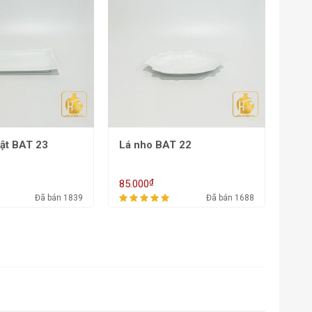
T 22
Bầu dục múi BAT 21
Lá 
₫
85.000
98.0
Đã bán 1688
Đã bán 1827