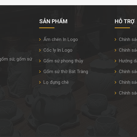
SẢN PHẨM
HỖ TRỢ
Ấm chén In Logo
Chính sá
Cốc ly In Logo
Chính sá
 gốm sứ, gốm sứ
Gốm sứ phong thủy
Hướng d
Gốm sứ thờ Bát Tràng
Chính sác
Lọ đựng chè
Chính sá
Chính sá