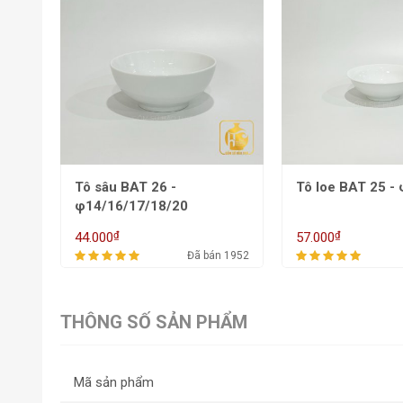
Tô loe BAT 25 - φ18/20
Bếp hâm BAT 24
₫
₫
57.000
172.000
 1952
Đã bán 1837
THÔNG SỐ SẢN PHẨM
Mã sản phẩm