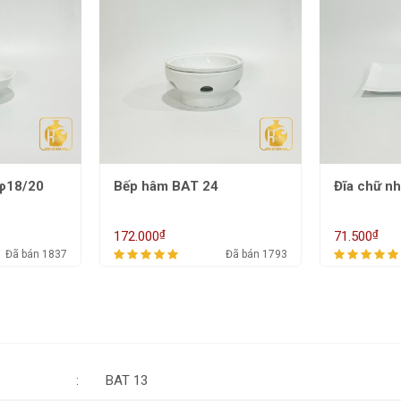
Đĩa chữ nhật BAT 23
Lá nho BA
₫
₫
71.500
85.000
Đã bán 1793
Đã bán 1839
BAT 13