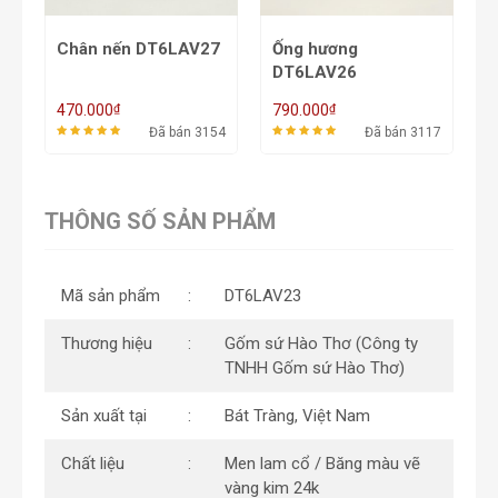
Chân nến DT6LAV27
Ống hương
K
DT6LAV26
₫
₫
470.000
790.000
1
38
Đã bán 3154
Đã bán 3117
THÔNG SỐ SẢN PHẨM
Mã sản phẩm
DT6LAV23
Thương hiệu
Gốm sứ Hào Thơ (Công ty
TNHH Gốm sứ Hào Thơ)
Sản xuất tại
Bát Tràng, Việt Nam
Chất liệu
Men lam cổ / Băng màu vẽ
vàng kim 24k