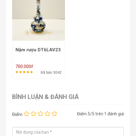
Nậm rượu DT6LAV23
₫
700.000
Đã bán 3042
BÌNH LUẬN & ĐÁNH GIÁ
Điểm
5
/5 trên
1
đánh giá
Điểm