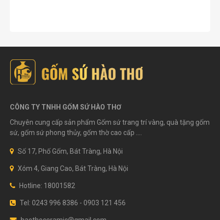
CÔNG TY TNHH GỐM SỨ HÀO THƠ
Chuyên cung cấp sản phẩm Gốm sứ trang trí vàng, quà tặng gốm
sứ, gốm sứ phong thủy, gốm thờ cao cấp ....
Số 17, Phố Gốm, Bát Tràng, Hà Nội
Xóm 4, Giang Cao, Bát Tràng, Hà Nội
Hotline: 18001582
Tel: 0243 996 8386 - 0903 121 456
haothoceramic@gmail.com