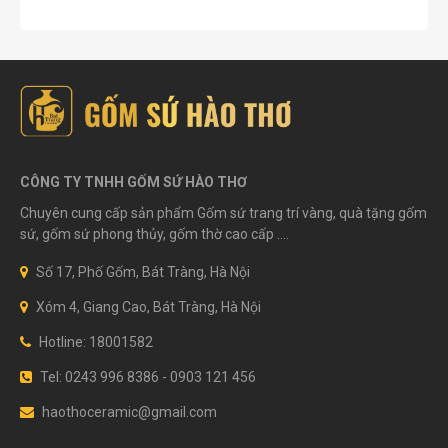
CÔNG TY TNHH GỐM SỨ HÀO THƠ
Chuyên cung cấp sản phẩm Gốm sứ trang trí vàng, quà tặng gốm
sứ, gốm sứ phong thủy, gốm thờ cao cấp ....
Số 17, Phố Gốm, Bát Tràng, Hà Nội
Xóm 4, Giang Cao, Bát Tràng, Hà Nội
Hotline: 18001582
Tel: 0243 996 8386 - 0903 121 456
haothoceramic@gmail.com