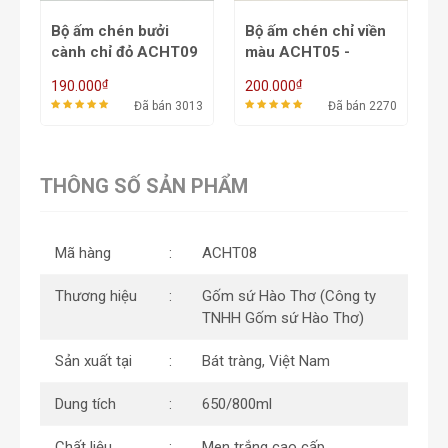
è
Bộ ấm chén bưởi
Bộ ấm chén chỉ viền
B
n
cành chỉ đỏ ACHT09
màu ACHT05 -
v
- 650ml
650ml
A
₫
₫
190.000
200.000
2
72
Đã bán 3013
Đã bán 2270
THÔNG SỐ SẢN PHẨM
Mã hàng
ACHT08
Thương hiệu
Gốm sứ Hào Thơ (Công ty
TNHH Gốm sứ Hào Thơ)
Sản xuất tại
Bát tràng, Việt Nam
Dung tích
650/800ml
Chất liệu
Men trắng cao cấp