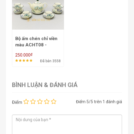
Bộ ấm chén chỉ viền
màu ACHT08 -
650/800ml
₫
250.000
Đã bán 3558
BÌNH LUẬN & ĐÁNH GIÁ
Điểm
5
/5 trên
1
đánh giá
Điểm