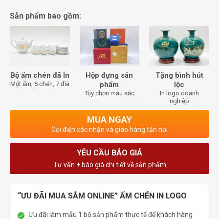
Sản phẩm bao gồm:
Bộ ấm chén đã In
Hộp đựng sản
Tặng bình hút
Một ấm, 6 chén, 7 đĩa
phẩm
lộc
Tùy chọn màu sắc
In logo doanh
nghiệp
MUA NGAY
Gọi điện xác nhận và giao hàng tận nơi
YÊU CẦU BÁO GIÁ
Tư vấn + báo giá chi tiết về sản phẩm
“ƯU ĐÃI MUA SẮM ONLINE” ẤM CHÉN IN LOGO
Ưu đãi làm mẫu 1 bộ sản phẩm thực tế để khách hàng