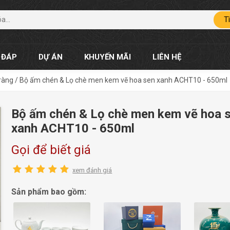
T
 ĐÁP
DỰ ÁN
KHUYẾN MÃI
LIÊN HỆ
ràng
/
Bộ ấm chén & Lọ chè men kem vẽ hoa sen xanh ACHT10 - 650ml
Bộ ấm chén & Lọ chè men kem vẽ hoa 
xanh ACHT10 - 650ml
Gọi để biết giá
xem đánh giá
Sản phẩm bao gồm: