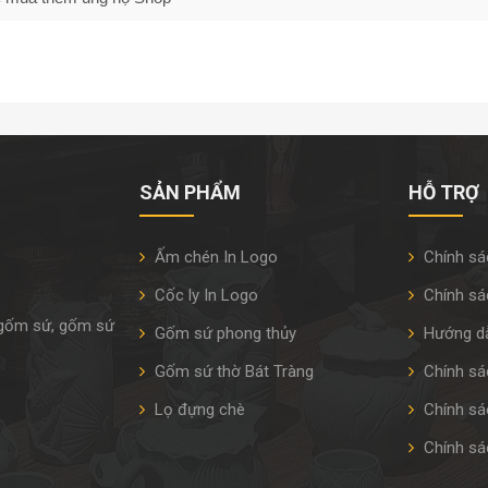
SẢN PHẨM
HỖ TRỢ
Ấm chén In Logo
Chính sá
Cốc ly In Logo
Chính sá
 gốm sứ, gốm sứ
Gốm sứ phong thủy
Hướng d
Gốm sứ thờ Bát Tràng
Chính sác
Lọ đựng chè
Chính sá
Chính sá