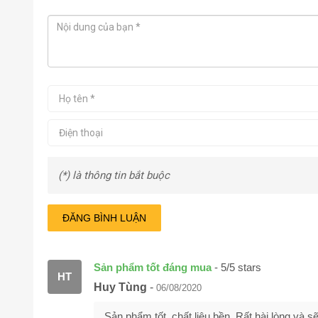
(*) là thông tin bắt buộc
ĐĂNG BÌNH LUẬN
Sản phẩm tốt đáng mua
-
5
/
5
stars
HT
Huy Tùng
-
06/08/2020
Sản phẩm tốt, chất liệu bền. Rất hài lòng và