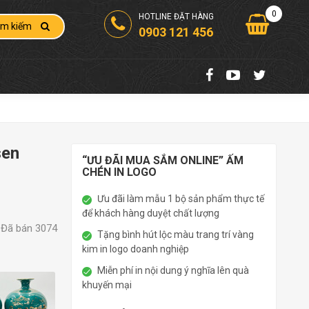
0
HOTLINE ĐẶT HÀNG
ìm kiếm
0903 121 456
sen
“ƯU ĐÃI MUA SẮM ONLINE” ẤM
CHÉN IN LOGO
Ưu đãi làm mẫu 1 bộ sản phẩm thực tế
để khách hàng duyệt chất lượng
Đã bán 3074
Tặng bình hút lộc màu trang trí vàng
kim in logo doanh nghiệp
Miễn phí in nội dung ý nghĩa lên quà
khuyến mại