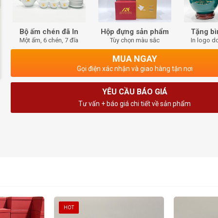
Bộ ấm chén đã In
Hộp đựng sản phẩm
Tặng bì
Một ấm, 6 chén, 7 đĩa
Tùy chọn màu sắc
In logo d
MUA NGAY
Gọi điện xác nhận và giao hàng tận nơi
YÊU CẦU BÁO GIÁ
Tư vấn + báo giá chi tiết về sản phẩm
HOT