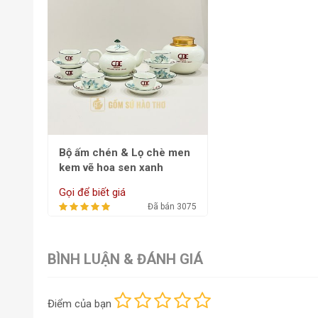
Bộ ấm chén & Lọ chè men
kem vẽ hoa sen xanh
ACHT10 - 650ml
Gọi để biết giá
Đã bán 3075
BÌNH LUẬN & ĐÁNH GIÁ
Điểm
của bạn