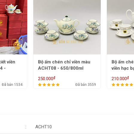
iết viền
Bộ ấm chén chỉ viền màu
Bộ ấm ché
4 -
ACHT08 - 650/800ml
viền hạc 
650/800m
₫
₫
250.000
210.000
Đã bán 1534
Đã bán 3559
ACHT10