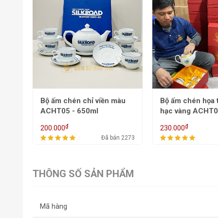
chỉ
Bộ ấm chén chỉ viền màu
Bộ ấm chén họa t
ACHT05 - 650ml
hạc vàng ACHT0
650/800ml
₫
₫
200.000
230.000
 3013
Đã bán 2273
THÔNG SỐ SẢN PHẨM
Mã hàng