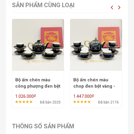
SẢN PHẨM CÙNG LOẠI
Bộ ấm chén màu
Bộ ấm chén màu
Bộ ấ
công phượng đen bệt
chop đen bệt vàng -
công
vàng - ACM 4A
ACM 3A
V
₫
₫
1.026.000
1.447.000
886.0
Đã bán 2025
Đã bán 2176
THÔNG SỐ SẢN PHẨM