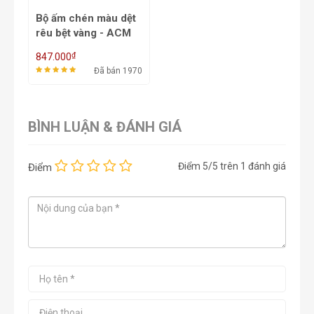
Bộ ấm chén màu dệt
rêu bệt vàng - ACM
5A
₫
847.000
Đã bán 1970
BÌNH LUẬN & ĐÁNH GIÁ
Điểm
5
/5 trên
1
đánh giá
Điểm