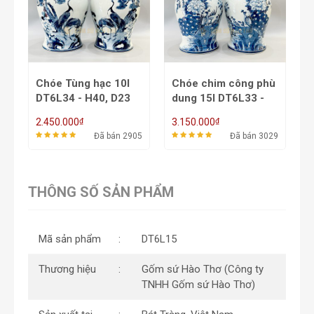
Chóe Tùng hạc 10l
Chóe chim công phù
C
DT6L34 - H40, D23
dung 15l DT6L33 -
H46, D27
₫
₫
2.450.000
3.150.000
3
98
Đã bán 2905
Đã bán 3029
THÔNG SỐ SẢN PHẨM
Mã sản phẩm
DT6L15
Thương hiệu
Gốm sứ Hào Thơ (Công ty
TNHH Gốm sứ Hào Thơ)