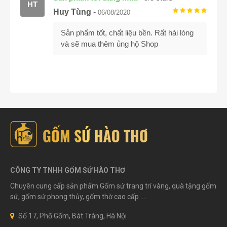
HT
Huy Tùng
-
06/08/2020
Sản phẩm tốt, chất liệu bền. Rất hài lòng
và sẽ mua thêm ủng hộ Shop
CÔNG TY TNHH GỐM SỨ HÀO THƠ
Chuyên cung cấp sản phẩm Gốm sứ trang trí vàng, quà tặng gốm
sứ, gốm sứ phong thủy, gốm thờ cao cấp ....
Số 17, Phố Gốm, Bát Tràng, Hà Nội