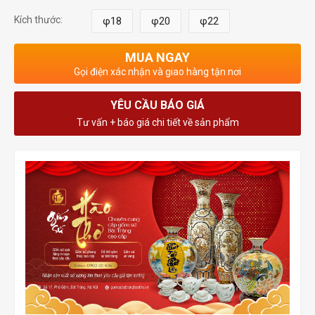
Kích thước:
φ18
φ20
φ22
MUA NGAY
Gọi điện xác nhận và giao hàng tận nơi
YÊU CẦU BÁO GIÁ
Tư vấn + báo giá chi tiết về sản phẩm