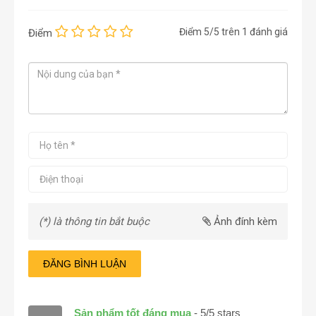
Điểm
5
/5 trên
1
đánh giá
Điểm
(*) là thông tin bắt buộc
Ảnh đính kèm
ĐĂNG BÌNH LUẬN
Sản phẩm tốt đáng mua
-
5
/
5
stars