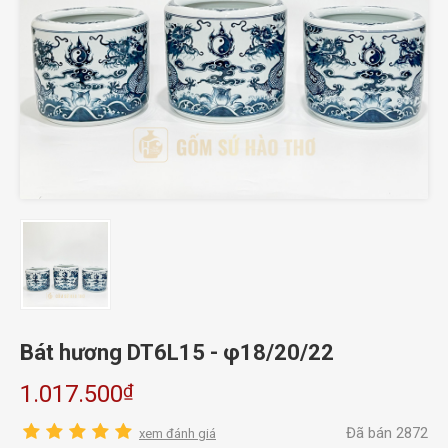
Bát hương DT6L15 - φ18/20/22
₫
1.017.500
Đã bán 2872
xem đánh giá