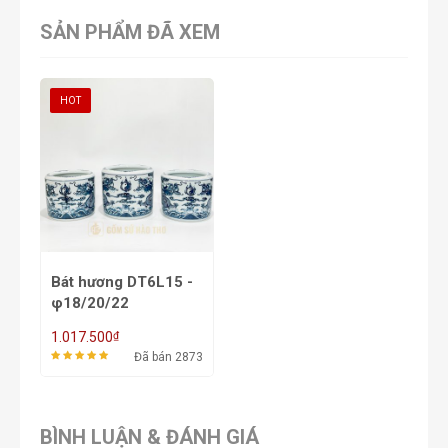
SẢN PHẨM ĐÃ XEM
HOT
Bát hương DT6L15 -
φ18/20/22
₫
1.017.500
Đã bán 2873
BÌNH LUẬN & ĐÁNH GIÁ