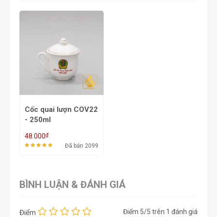
Cốc quai lượn COV22
- 250ml
₫
48.000
Đã bán 2099
BÌNH LUẬN & ĐÁNH GIÁ
Điểm
5
/5 trên
1
đánh giá
Điểm