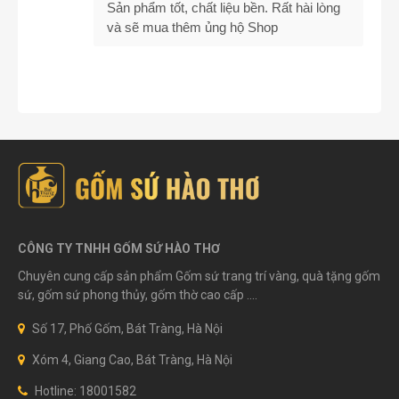
Sản phẩm tốt, chất liệu bền. Rất hài lòng
và sẽ mua thêm ủng hộ Shop
CÔNG TY TNHH GỐM SỨ HÀO THƠ
Chuyên cung cấp sản phẩm Gốm sứ trang trí vàng, quà tặng gốm
sứ, gốm sứ phong thủy, gốm thờ cao cấp ....
Số 17, Phố Gốm, Bát Tràng, Hà Nội
Xóm 4, Giang Cao, Bát Tràng, Hà Nội
Hotline: 18001582