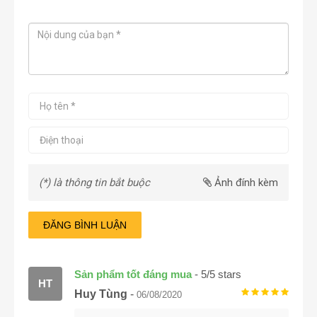
(*) là thông tin bắt buộc
Ảnh đính kèm
ĐĂNG BÌNH LUẬN
Sản phẩm tốt đáng mua
-
5
/
5
stars
HT
Huy Tùng
-
06/08/2020