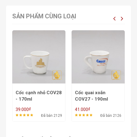
SẢN PHẨM CÙNG LOẠI
Cốc cạnh nhỏ COV28
Cốc quai xoắn
C
- 170ml
COV27 - 190ml
C
₫
₫
39.000
41.000
4
68
Đã bán 2129
Đã bán 2126