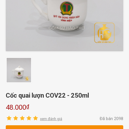
Cốc quai lượn COV22 - 250ml
₫
48.000
Đã bán 2098
xem đánh giá