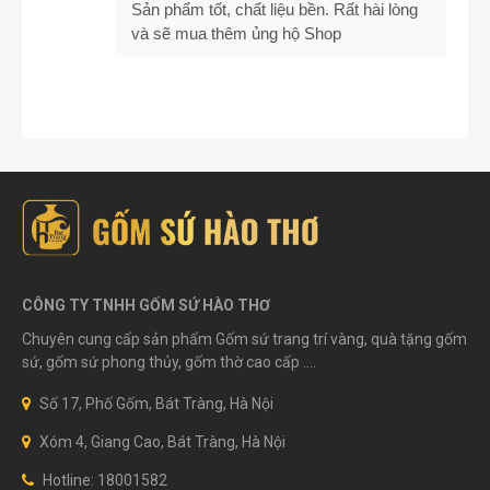
Sản phẩm tốt, chất liệu bền. Rất hài lòng
và sẽ mua thêm ủng hộ Shop
CÔNG TY TNHH GỐM SỨ HÀO THƠ
Chuyên cung cấp sản phẩm Gốm sứ trang trí vàng, quà tặng gốm
sứ, gốm sứ phong thủy, gốm thờ cao cấp ....
Số 17, Phố Gốm, Bát Tràng, Hà Nội
Xóm 4, Giang Cao, Bát Tràng, Hà Nội
Hotline: 18001582