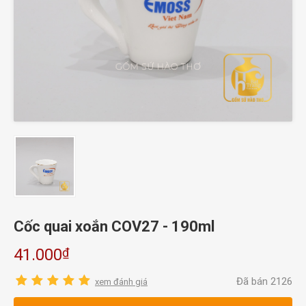
Cốc quai xoắn COV27 - 190ml
₫
41.000
Đã bán 2126
xem đánh giá