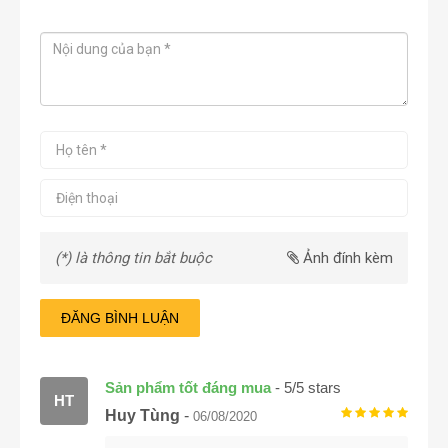
(*) là thông tin bắt buộc
Ảnh đính kèm
ĐĂNG BÌNH LUẬN
Sản phẩm tốt đáng mua
-
5
/
5
stars
HT
Huy Tùng
-
06/08/2020