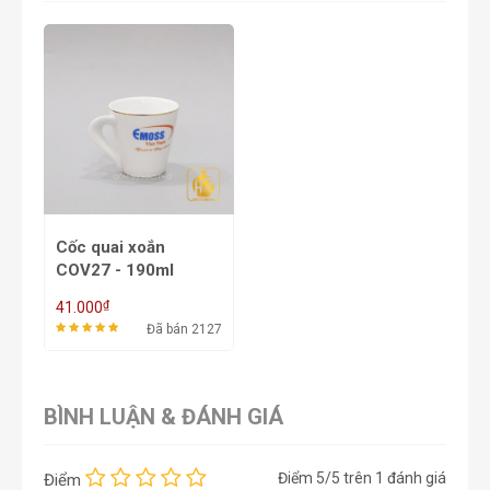
Cốc quai xoắn
COV27 - 190ml
₫
41.000
Đã bán 2127
BÌNH LUẬN & ĐÁNH GIÁ
Điểm
5
/5 trên
1
đánh giá
Điểm