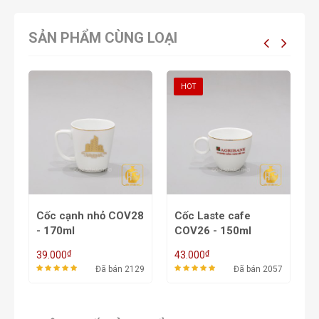
SẢN PHẨM CÙNG LOẠI
HOT
Cốc cạnh nhỏ COV28
Cốc Laste cafe
C
- 170ml
COV26 - 150ml
1
₫
₫
39.000
43.000
4
68
Đã bán 2129
Đã bán 2057