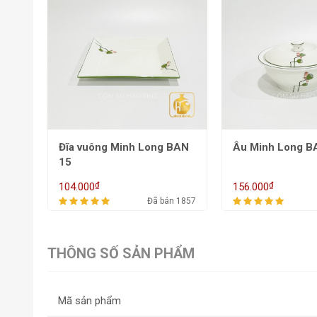
BAN
Âu Minh Long BAN 13
Âu tôm BAN 12 -
cao 7,5
₫
₫
156.000
182.000
 1857
Đã bán 1856
THÔNG SỐ SẢN PHẨM
Mã sản phẩm