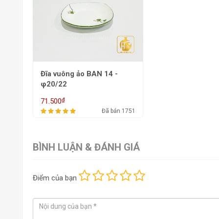
Đĩa vuông ảo BAN 14 -
φ20/22
₫
71.500
Đã bán 1751
BÌNH LUẬN & ĐÁNH GIÁ
Điểm
của bạn