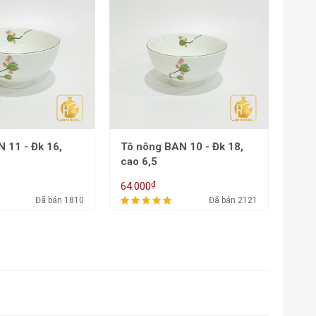
AN 10 - Đk 18,
Đĩa vuông cắt BAN 9 - ĐK
Đĩa 
22
22/
₫
78.000
97.5
Đã bán 2121
Đã bán 1878