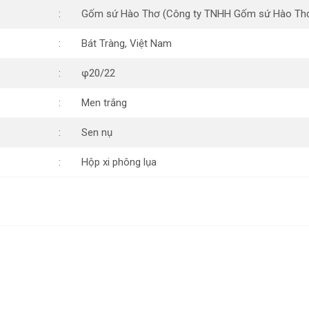
Gốm sứ Hào Thơ (Công ty TNHH Gốm sứ Hào Th
Bát Tràng, Việt Nam
φ20/22
Men trắng
Sen nụ
Hộp xi phông lụa