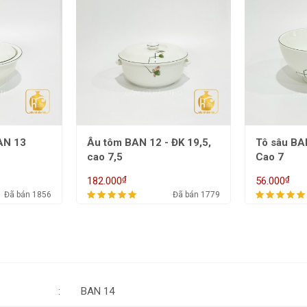
 ĐK 19,5,
Tô sâu BAN 11 - Đk 16,
Tô nông B
Cao 7
cao 6,5
₫
₫
56.000
64.000
Đã bán 1779
Đã bán 1810
BAN 14