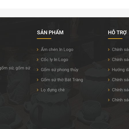
SẢN PHẨM
HỖ TRỢ
Ấm chén In Logo
Chính sá
Cốc ly In Logo
Chính sá
 gốm sứ, gốm sứ
Gốm sứ phong thủy
Hướng d
Gốm sứ thờ Bát Tràng
Chính sác
Lọ đựng chè
Chính sá
Chính sá