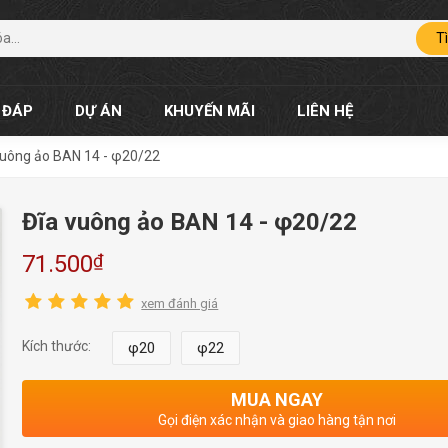
T
 ĐÁP
DỰ ÁN
KHUYẾN MÃI
LIÊN HỆ
vuông ảo BAN 14 - φ20/22
Đĩa vuông ảo BAN 14 - φ20/22
₫
71.500
xem đánh giá
Kích thước:
φ20
φ22
MUA NGAY
Gọi điện xác nhận và giao hàng tận nơi