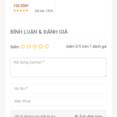
₫
156.000
Đã bán 1859
BÌNH LUẬN & ĐÁNH GIÁ
Điểm
5
/5 trên
1
đánh giá
Điểm
(*) là thông tin bắt buộc
Ảnh đính kèm