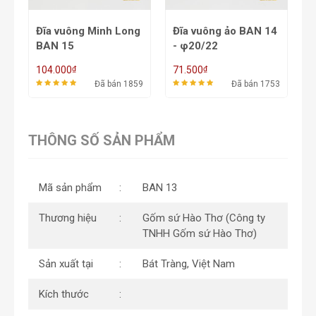
ong
Đĩa vuông ảo BAN 14
Âu tôm BAN 12 - ĐK
- φ20/22
19,5, cao 7,5
₫
₫
71.500
182.000
1859
Đã bán 1753
Đã bán 1779
THÔNG SỐ SẢN PHẨM
Mã sản phẩm
BAN 13
Thương hiệu
Gốm sứ Hào Thơ (Công ty
TNHH Gốm sứ Hào Thơ)
Sản xuất tại
Bát Tràng, Việt Nam
Kích thước