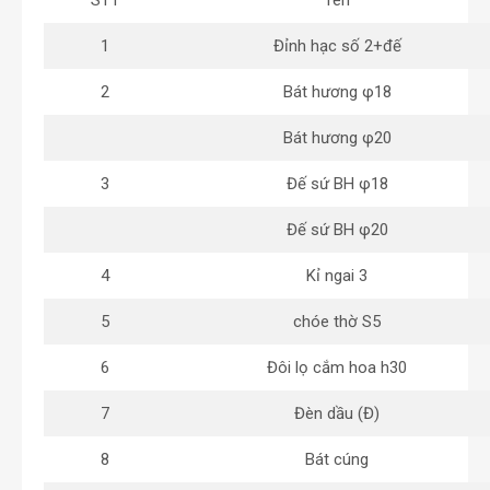
STT
Tên
1
Đỉnh hạc số 2+đế
2
Bát hương φ18
Bát hương φ20
3
Đế sứ BH φ18
Đế sứ BH φ20
4
Kỉ ngai 3
5
chóe thờ S5
6
Đôi lọ cắm hoa h30
7
Đèn dầu (Đ)
8
Bát cúng