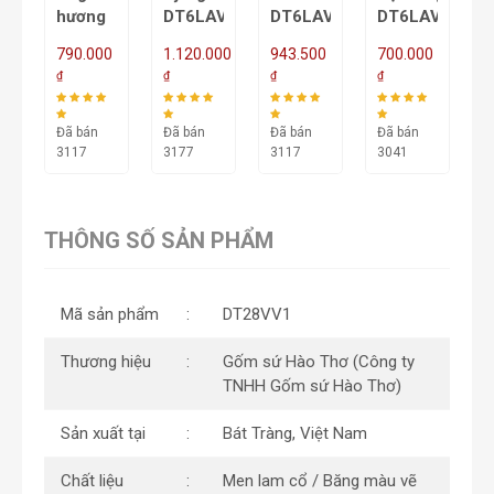
AV27
hương
DT6LAV25
DT6LAV24
DT6LAV23
DT6LAV26
-
0
790.000
1.120.000
943.500
700.000
1
₫
₫
₫
₫
₫
Đã bán
Đã bán
Đã bán
Đã bán
Đ
3117
3177
3117
3041
3
THÔNG SỐ SẢN PHẨM
Mã sản phẩm
DT28VV1
Thương hiệu
Gốm sứ Hào Thơ (Công ty
TNHH Gốm sứ Hào Thơ)
Sản xuất tại
Bát Tràng, Việt Nam
Chất liệu
Men lam cổ / Băng màu vẽ