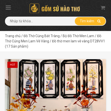
Tìm kiếm
Trang chủ
/
Đồ Thờ Cúng Bát Tràng
/
Bộ Đồ Thờ Men Lam
/
Đồ
Thờ Cúng Men Lam Vẽ Vàng
/
Đồ thờ men lam vẽ vàng DT28VV1
(17 Sản phẫm)
HOT