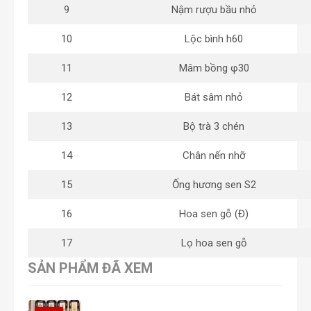
9
Nậm rượu bầu nhỏ
10
Lộc bình h60
11
Mâm bồng φ30
12
Bát sâm nhỏ
13
Bộ trà 3 chén
14
Chân nến nhỡ
15
Ống hương sen S2
16
Hoa sen gỗ (Đ)
17
Lọ hoa sen gỗ
SẢN PHẨM ĐÃ XEM