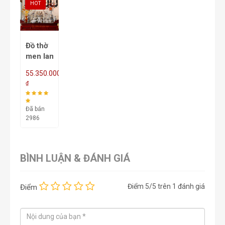
HOT
Đồ thờ
men lam
vẽ vàng
55.350.000
DT28VV1
₫
(17 Sản
phẫm)
Đã bán
2986
BÌNH LUẬN & ĐÁNH GIÁ
Điểm
5
/5 trên
1
đánh giá
Điểm