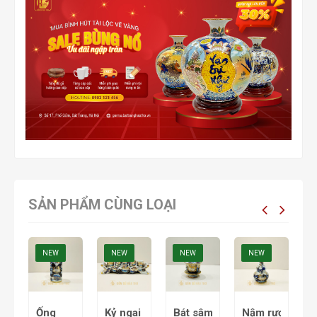
SẢN PHẨM CÙNG LOẠI
NEW
NEW
NEW
NEW
nến
Ống
Kỷ ngai 5
Bát sâm
Nậm rượu
L