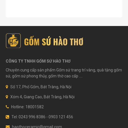
CÔNG TY TNHH GỐM SỨ HÀO THƠ
Chuyên cung cấp sản phẩm Gốm sứ trang trí vàng, quà tặng gốm
sứ, gốm sứ phong thủy, gốm thờ cao cấp ....
Số 17, Phố Gốm, Bát Tràng, Hà Nội
Xóm 4, Giang Cao, Bát Tràng, Hà Nội
Hotline: 18001582
Tel: 0243 996 8386 - 0903 121 456
haothoceramic@gmail.com