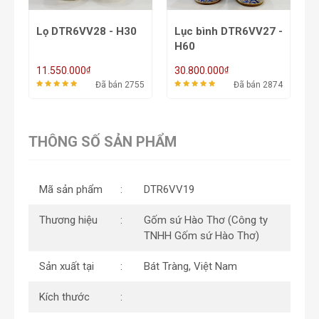
30
Lục bình DTR6VV27 -
Mâm bồng
H60
DTR6VV26 -
φ27/32/37
₫
₫
30.800.000
5.775.000
2755
Đã bán 2874
Đã bán 2771
THÔNG SỐ SẢN PHẨM
Mã sản phẩm
DTR6VV19
Thương hiệu
Gốm sứ Hào Thơ (Công ty
TNHH Gốm sứ Hào Thơ)
Sản xuất tại
Bát Tràng, Việt Nam
Kích thước