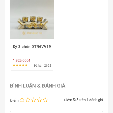
Kỷ 3 chén DTR6VV19
₫
1.925.000
Đã bán 2662
BÌNH LUẬN & ĐÁNH GIÁ
Điểm
5
/5 trên
1
đánh giá
Điểm