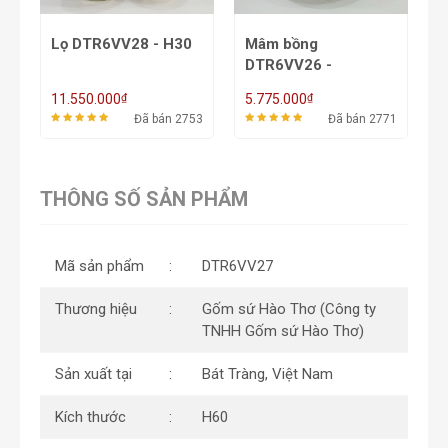
Mâm bồng
Ống Hương
C
DTR6VV26 -
DTR6VV25 -
φ27/32/37
H16/19/22
₫
₫
5.775.000
3.850.000
1
53
Đã bán 2771
Đã bán 2698
THÔNG SỐ SẢN PHẨM
Mã sản phẩm
DTR6VV27
Thương hiệu
Gốm sứ Hào Thơ (Công ty
TNHH Gốm sứ Hào Thơ)
Sản xuất tại
Bát Tràng, Việt Nam
Kích thước
H60