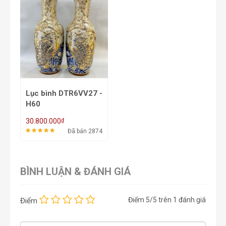
Lục bình DTR6VV27 -
H60
₫
30.800.000
Đã bán 2874
BÌNH LUẬN & ĐÁNH GIÁ
Điểm
5
/5 trên
1
đánh giá
Điểm