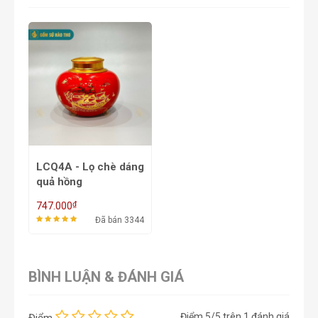
LCQ4A - Lọ chè dáng
quả hồng
₫
747.000
Đã bán 3344
BÌNH LUẬN & ĐÁNH GIÁ
Điểm
5
/5 trên
1
đánh giá
Điểm