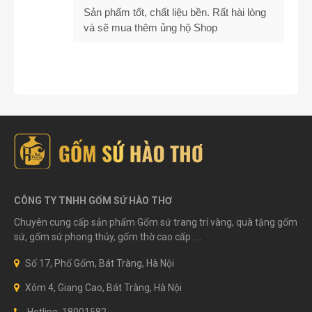
Sản phẩm tốt, chất liệu bền. Rất hài lòng
và sẽ mua thêm ủng hộ Shop
CÔNG TY TNHH GỐM SỨ HÀO THƠ
Chuyên cung cấp sản phẩm Gốm sứ trang trí vàng, quà tặng gốm
sứ, gốm sứ phong thủy, gốm thờ cao cấp ....
Số 17, Phố Gốm, Bát Tràng, Hà Nội
Xóm 4, Giang Cao, Bát Tràng, Hà Nội