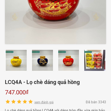
LCQ4A - Lọ chè dáng quả hồng
₫
747.000
Đã bán 3343
xem đánh giá
Lọ chè dáng quả hồng LCQ4A với dáng tròn đầy, vừa giúp bảo