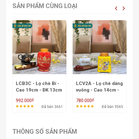
SẢN PHẨM CÙNG LOẠI
-
LCB3C - Lọ chè Bí -
LCV2A - Lọ chè dáng
LCC
-
Cao 19cm - ĐK 13cm
vuông - Cao 14cm -
c
- 4 Lạng
ĐK 11cm - 2,5 Lạng
Đ
₫
₫
992.000
780.000
7
66
Đã bán 3661
Đã bán 3565
THÔNG SỐ SẢN PHẨM