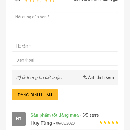
(*) là thông tin bắt buộc
Ảnh đính kèm
ĐĂNG BÌNH LUẬN
Sản phẩm tốt đáng mua
-
5
/
5
stars
HT
Huy Tùng
-
06/08/2020