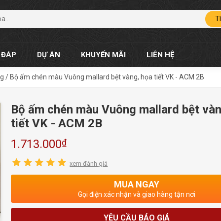
T
 ĐÁP
DỰ ÁN
KHUYẾN MÃI
LIÊN HỆ
ng
/
Bộ ấm chén màu Vuông mallard bệt vàng, họa tiết VK - ACM 2B
Bộ ấm chén màu Vuông mallard bệt vàn
tiết VK - ACM 2B
₫
1.713.000
xem đánh giá
MUA NGAY
Gọi điện xác nhận và giao hàng tận nơi
YÊU CẦU BÁO GIÁ