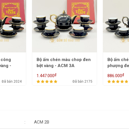
 chop đen
Bộ ấm chén màu công
Bộ ấm ch
M 3A
phượng đen chỉ VK - ACM
2A
₫
₫
886.000
1.549.000
Đã bán 2175
Đã bán 1947
ACM 2B