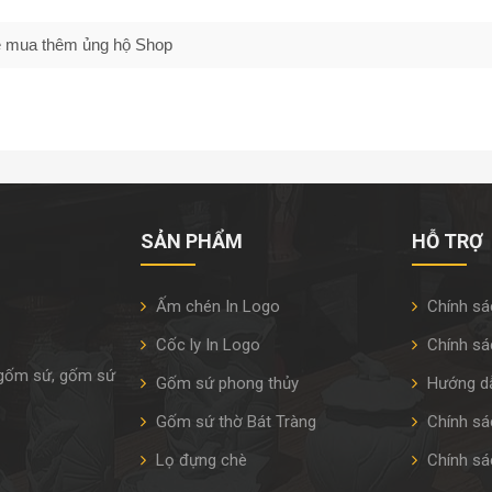
 sẽ mua thêm ủng hộ Shop
SẢN PHẨM
HỖ TRỢ
Ấm chén In Logo
Chính sá
Cốc ly In Logo
Chính sá
 gốm sứ, gốm sứ
Gốm sứ phong thủy
Hướng d
Gốm sứ thờ Bát Tràng
Chính sác
Lọ đựng chè
Chính sá