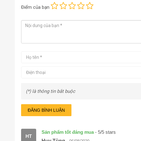
Điểm
của bạn
(*) là thông tin bắt buộc
ĐĂNG BÌNH LUẬN
Sản phẩm tốt đáng mua
-
5
/
5
stars
HT
Huy Tùng
-