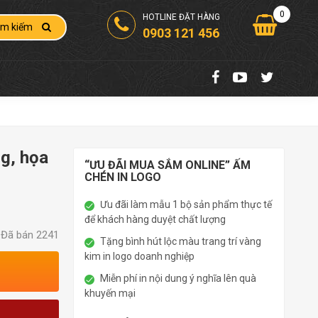
0
HOTLINE ĐẶT HÀNG
ìm kiếm
0903 121 456
g, họa
“ƯU ĐÃI MUA SẮM ONLINE” ẤM
CHÉN IN LOGO
Ưu đãi làm mẫu 1 bộ sản phẩm thực tế
để khách hàng duyệt chất lượng
Đã bán 2241
Tặng bình hút lộc màu trang trí vàng
kim in logo doanh nghiệp
Miễn phí in nội dung ý nghĩa lên quà
khuyến mại