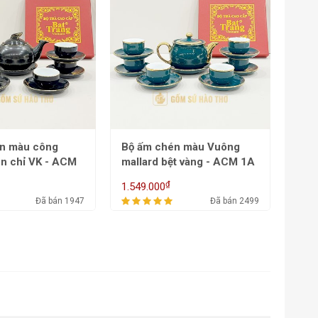
én màu Vuông
Bộ ấm chén màu Phú quý
Bộ 
mallard bệt vàng - ACM 1A
chỉ VK - ACM 7B
mall
ACM
₫
1.086.000
1.00
Đã bán 2499
Đã bán 2454