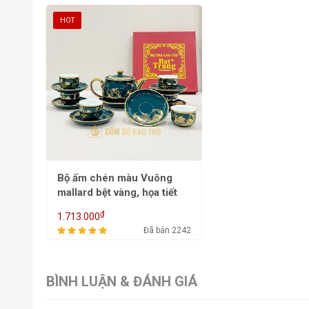
HOT
Bộ ấm chén màu Vuông
mallard bệt vàng, họa tiết
VK - ACM 2B
₫
1.713.000
Đã bán 2242
BÌNH LUẬN & ĐÁNH GIÁ