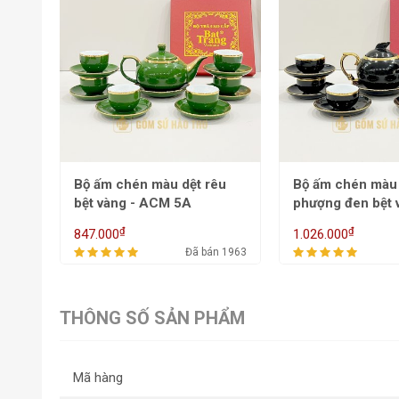
êu
Bộ ấm chén màu công
Bộ ấm chén màu
phượng đen bệt vàng -
bệt vàng - AC
ACM 4A
₫
₫
1.026.000
1.447.000
 1963
Đã bán 2024
THÔNG SỐ SẢN PHẨM
Mã hàng