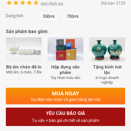
Đã bán 3129
xem đánh giá
Dung tích:
550ml
700ml
Sản phẩm bao gồm:
Bộ ấm chén đã In
Hộp đựng sản
Tặng bình hút
Một ấm, 6 chén, 7 đĩa
phẩm
lộc
Tùy chọn màu sắc
In logo doanh
nghiệp
MUA NGAY
Gọi điện xác nhận và giao hàng tận nơi
YÊU CẦU BÁO GIÁ
Tư vấn + báo giá chi tiết về sản phẩm