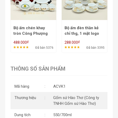
Bộ ấm đèn thần kẻ
Bộ ấm chén dệt chỉ
chỉ thg, 1 mặt logo
VK ACVK26A - 650ml
t
màu, 1 mặt hoa sen
₫
₫
288.000
284.000
nhũ ACVK2B -
76
Đã bán 3395
Đã bán 2488
550/700ml
THÔNG SỐ SẢN PHẨM
Mã hàng
ACVK1
Thương hiệu
Gốm sứ Hào Thơ (Công ty
TNHH Gốm sứ Hào Thơ)
Dung tích
550/700ml