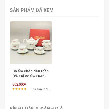
SẢN PHẨM ĐÃ XEM
Bộ ấm chén đèn thần
(kẻ chỉ vk ấm chén,
logo màu) ACVK1 -
₫
302.000
550/700ml
Đã bán 3130
BÌNH LUẬN & ĐÁNH GIÁ