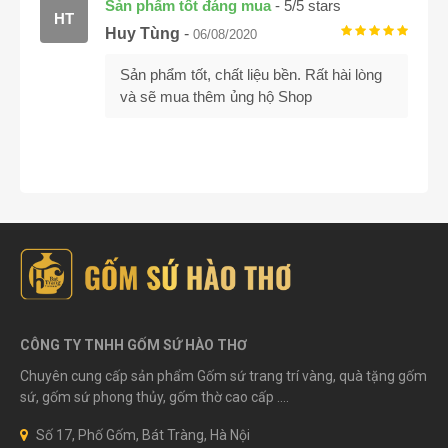
Sản phẩm tốt đáng mua
-
5
/
5
stars
HT
Huy Tùng
-
06/08/2020
Sản phẩm tốt, chất liệu bền. Rất hài lòng
và sẽ mua thêm ủng hộ Shop
CÔNG TY TNHH GỐM SỨ HÀO THƠ
Chuyên cung cấp sản phẩm Gốm sứ trang trí vàng, quà tặng gốm
sứ, gốm sứ phong thủy, gốm thờ cao cấp ....
Số 17, Phố Gốm, Bát Tràng, Hà Nội