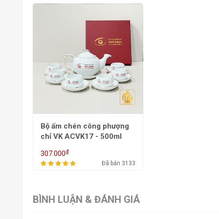
Bộ ấm chén công phượng
chỉ VK ACVK17 - 500ml
₫
307.000
Đã bán 3133
BÌNH LUẬN & ĐÁNH GIÁ