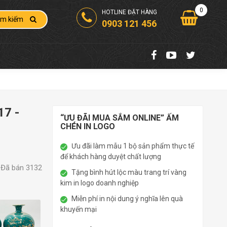
0
HOTLINE ĐẶT HÀNG
ìm kiếm
0903 121 456
17 -
“ƯU ĐÃI MUA SẮM ONLINE” ẤM
CHÉN IN LOGO
Ưu đãi làm mẫu 1 bộ sản phẩm thực tế
để khách hàng duyệt chất lượng
Đã bán 3132
Tặng bình hút lộc màu trang trí vàng
kim in logo doanh nghiệp
Miễn phí in nội dung ý nghĩa lên quà
khuyến mại