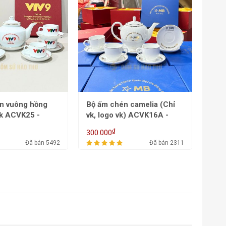
n camelia (Chỉ
Bộ ấm chén camelia (chỉ
Bộ ấ
k) ACVK16A -
vk, logo màu, họa tiết hoa
VK,
l
tăm) ACVK16B -
700
₫
258.000
497.
650/800ml
Đã bán 2311
Đã bán 3322