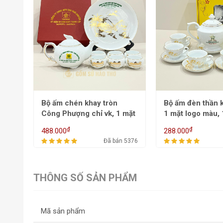
Bộ ấm đèn thần kẻ chỉ thg,
Bộ ấm chén dệt 
 mặt
1 mặt logo màu, 1 mặt hoa
ACVK26A - 650
 màu
sen nhũ ACVK2B -
₫
₫
288.000
284.000
550/700ml
 5376
Đã bán 3394
THÔNG SỐ SẢN PHẨM
Mã sản phẩm