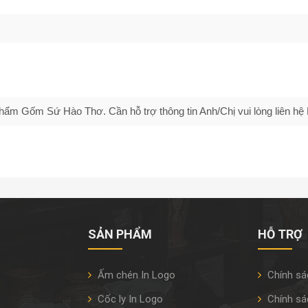
m Gốm Sứ Hào Thơ. Cần hỗ trợ thông tin Anh/Chị vui lòng liên hệ H
SẢN PHẨM
HỖ TRỢ
Ấm chén In Logo
Chính sá
Cốc ly In Logo
Chính sá