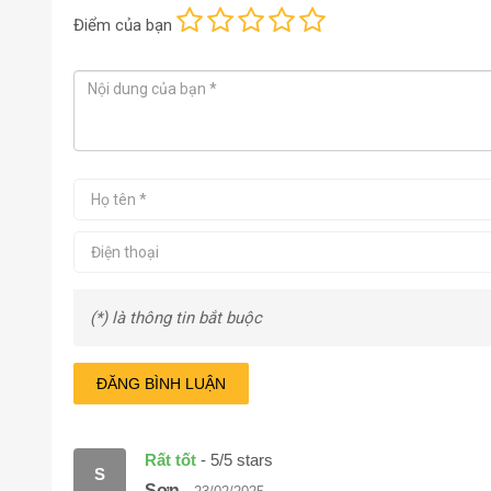
Điểm
của bạn
(*) là thông tin bắt buộc
ĐĂNG BÌNH LUẬN
Rất tốt
-
5
/
5
stars
S
Sơn
-