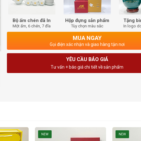
Bộ ấm chén đã In
Hộp đựng sản phẩm
Tặng bì
Một ấm, 6 chén, 7 đĩa
Tùy chọn màu sắc
In logo d
MUA NGAY
Gọi điện xác nhận và giao hàng tận nơi
YÊU CẦU BÁO GIÁ
Tư vấn + báo giá chi tiết về sản phẩm
NEW