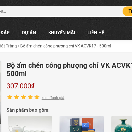
T
 ĐÁP
DỰ ÁN
KHUYẾN MÃI
LIÊN HỆ
Bát Tràng
/
Bộ ấm chén công phượng chỉ VK ACVK17 - 500ml
Bộ ấm chén công phượng chỉ VK ACVK
500ml
₫
307.000
xem đánh giá
Sản phẩm bao gồm: