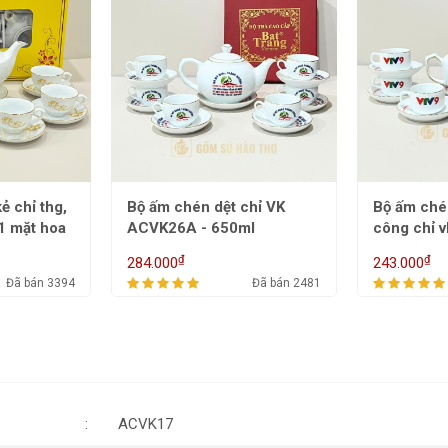
chỉ VK
Bộ ấm chén vuông hồng
Bộ ấm ché
ml
công chỉ vk ACVK25 -
vk, logo v
500ml
650/800m
₫
₫
243.000
300.000
Đã bán 2481
Đã bán 5492
ACVK17