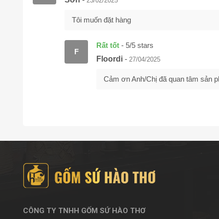
23/02/2025
Tôi muốn đặt hàng
Rất tốt
-
5
/
5
stars
F
Floordi
-
27/04/2025
Cảm ơn Anh/Chị đã quan tâm sản phẩ
CÔNG TY TNHH GỐM SỨ HÀO THƠ