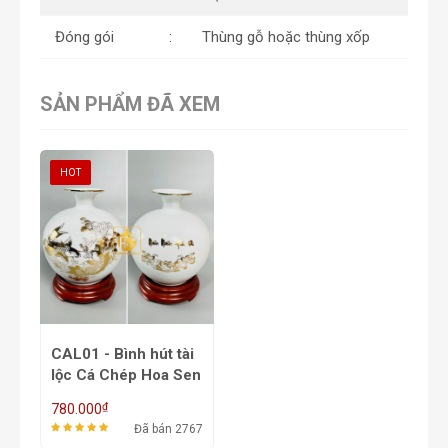
Đóng gói
Thùng gỗ hoặc thùng xốp
SẢN PHẨM ĐÃ XEM
HOT
CAL01 - Bình hút tài
lộc Cá Chép Hoa Sen
- Niên Niên Hữu Dư
₫
780.000
Đã bán 2767