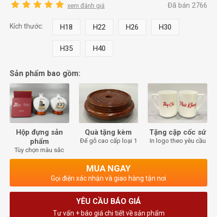
Đã bán 2766
xem đánh giá
Kích thước:
H18
H22
H26
H30
H35
H40
Sản phẩm bao gồm:
Hộp đựng sản
Quà tặng kèm
Tặng cặp cốc sứ
phẩm
Đế gỗ cao cấp loại 1
In logo theo yêu cầu
Tùy chọn màu sắc
MUA NGAY
Gọi điện xác nhận và giao hàng tận nơi
YÊU CẦU BÁO GIÁ
Tư vấn + báo giá chi tiết về sản phẩm