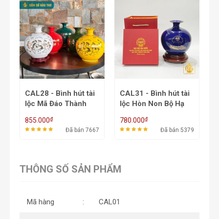
HOT
CAL31 - Bình hút tài
CAL30 - Bình hút tài
C
lộc Hòn Non Bộ Hạ
lộc Phúc Long Tấn
t
Long
Lộc
t
₫
₫
780.000
780.000
1
67
Đã bán 5379
Đã bán 6823
THÔNG SỐ SẢN PHẨM
Mã hàng
CAL01