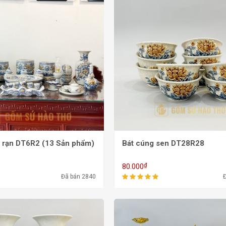
 rạn DT6R2 (13 Sản phẩm)
Bát cúng sen DT28R28
₫
80.000
Đã bán 2840