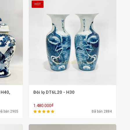
HOT
Đôi lọ DT6L20 - H30
₫
1.480.000
Đã bán 2905
Đã bán 2884