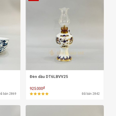
Đèn dầu DT6LBVV25
₫
925.000
Đã bán 2869
Đã bán 2842