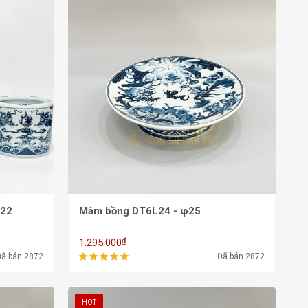
/22
Mâm bồng DT6L24 - φ25
₫
1.295.000
Đã bán 2872
Đã bán 2872
HOT