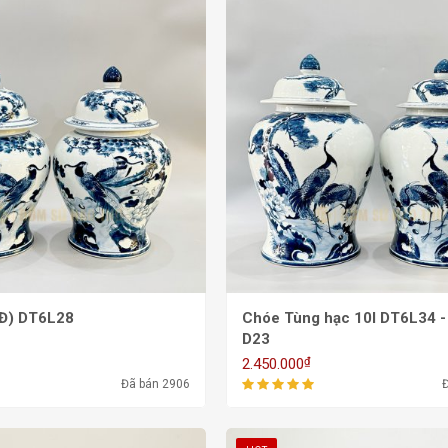
 (Đ) DT6L28
Chóe Tùng hạc 10l DT6L34 - H40,
D23
₫
2.450.000
Đã bán 2906