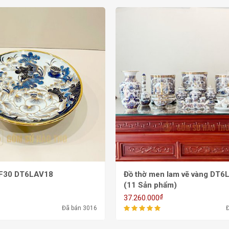
F30 DT6LAV18
Đồ thờ men lam vẽ vàng DT6
(11 Sản phẩm)
₫
37.260.000
Đã bán 3016