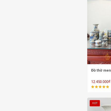
Đồ thờ men
₫
12.450.000
HOT