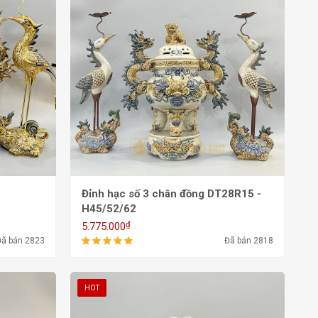
Đỉnh hạc số 3 chân đồng DT28R15 -
H45/52/62
₫
5.775.000
Đã bán 2823
Đã bán 2818
HOT