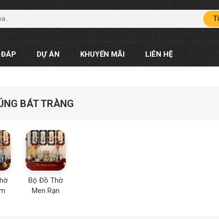
T
 ĐÁP
DỰ ÁN
KHUYẾN MÃI
LIÊN HỆ
ÚNG BÁT TRÀNG
Thờ
Bộ Đồ Thờ
am
Men Rạn