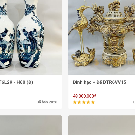
T6L29 - H60 (Đ)
Đỉnh hạc + Đế DTR6VV15
₫
49.000.000
Đã bán 2826