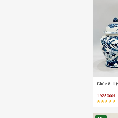
Chóe 5 lít
₫
1.925.000