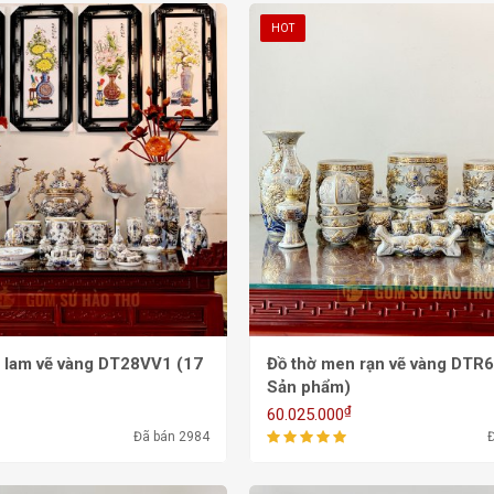
HOT
 lam vẽ vàng DT28VV1 (17
Đồ thờ men rạn vẽ vàng DTR
Sản phẩm)
₫
60.025.000
Đã bán 2984