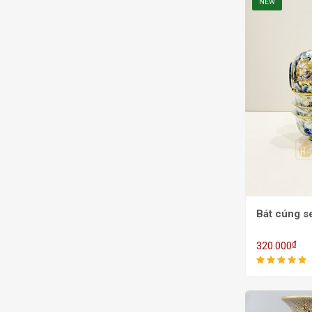
NEW
Bát cúng 
₫
320.000