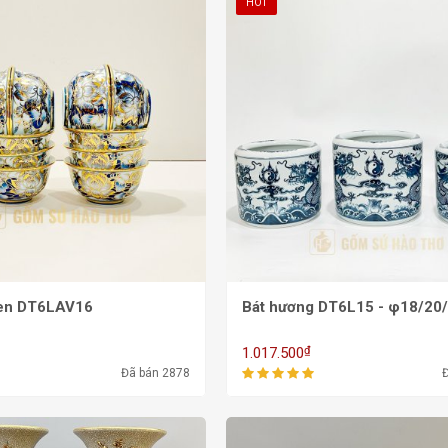
HOT
sen DT6LAV16
Bát hương DT6L15 - φ18/20
₫
1.017.500
Đã bán 2878