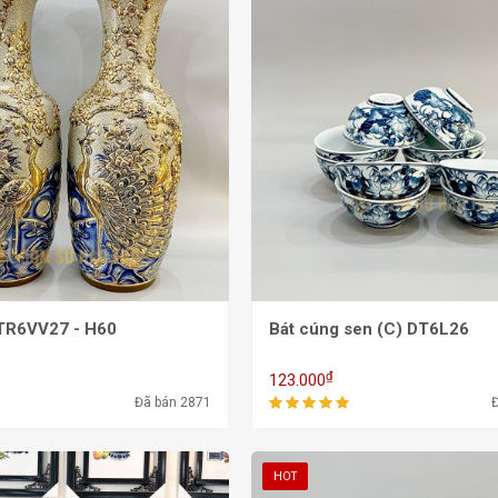
DTR6VV27 - H60
Bát cúng sen (C) DT6L26
₫
123.000
Đã bán 2871
HOT