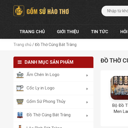
TRANG CHỦ
GIỚI THIỆU
TIN TỨC
HỎI
Trang chủ
/
Đồ Thờ Cúng Bát Tràng
ĐỒ THỜ C
DANH MỤC SẢN PHẨM
Ấm Chén In Logo
Cốc Ly in Logo
Gốm Sứ Phong Thủy
Bộ Đồ 
Men L
Đồ Thờ Cúng Bát Tràng