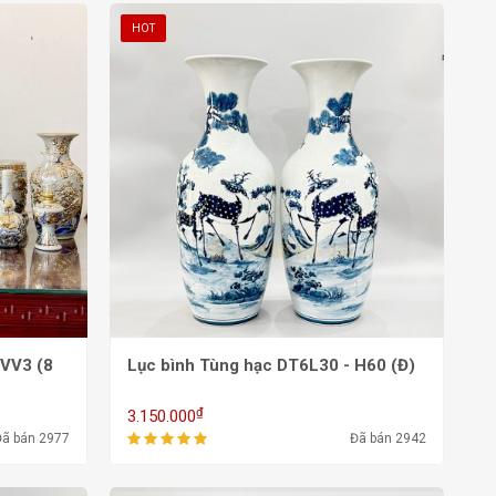
HOT
6VV3 (8
Lục bình Tùng hạc DT6L30 - H60 (Đ)
₫
3.150.000
Đã bán 2977
Đã bán 2942