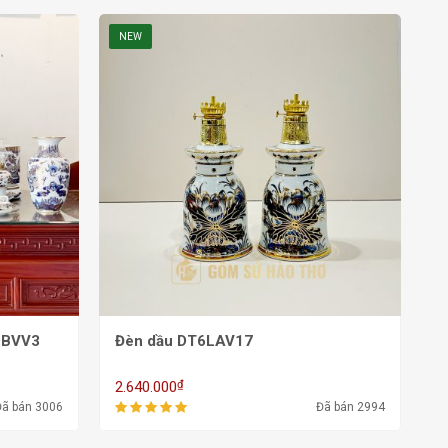
NEW
LBVV3
Đèn dầu DT6LAV17
₫
2.640.000
Đã bán 3006
Đã bán 2994