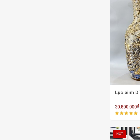
Lục bình 
₫
30.800.000
HOT