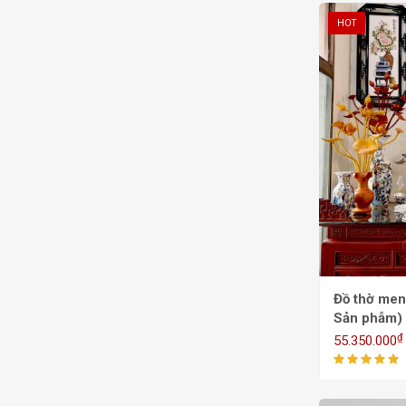
HOT
Đồ thờ men
Sản phẫm)
₫
55.350.000